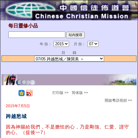
每日靈修小品
年 份：
月 份：
目 錄
打印版 >>
简体版 >>
開啟粵語視頻 >>
2015年7月5日
跨越愁城
因為神賜給我們，不是膽怯的心，乃是剛強、仁愛、謹守
的心。（提後一7）