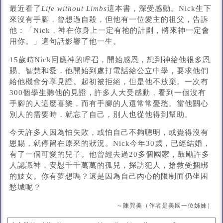
最近看了
Life without Limbs
這本書，深受感動。Nick生下
來沒有手腳，曾想過自殺，但他有一位愛主的祖父，告訴
他：「Nick，神在你身上一定有祂的計劃，將來神一定會
用你。」這句話影響了他一生。
15歲時Nick回應神的呼召，開始感恩，想到神給他很多恩
賜、智慧和愛，他開始到處打電話給公立中學，要求他們
給他機會分享見證。起初被拒絕，但是他不放棄。一次有
300個學生聽他的見證，許多人大受感動，看到一個沒有
手腳的人這麼喜樂，而有手腳的人還常常憂愁。當他關心
別人的需要時，就忘了自己，別人也從他得到幫助。
今天許多人因為怕失敗，或怕自己不夠聰明，或覺得沒有
恩賜，就停留在原來的狀況。Nick今年30歲，已經結婚，
有了一個可愛的兒子。他曾經去過20多個國家，鼓勵許多
人認識神，安慰千千萬萬的孤兒，探訪犯人，搶救受捆綁
的妓女。你有夢想嗎？還是因為自己內心的限制而仍坐困
愁城呢？
～陳巽美（作者是美國一位姊妹）