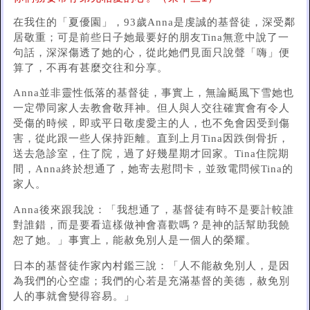
在我住的「夏優園」，93歲Anna是虔誠的基督徒，深受鄰
居敬重；可是前些日子她最要好的朋友Tina無意中說了一
句話，深深傷透了她的心，從此她們見面只說聲「嗨」便
算了，不再有甚麼交往和分享。
Anna並非靈性低落的基督徒，事實上，無論颳風下雪她也
一定帶同家人去教會敬拜神。但人與人交往確實會有令人
受傷的時候，即或平日敬虔愛主的人，也不免會因受到傷
害，從此跟一些人保持距離。直到上月Tina因跌倒骨折，
送去急診室，住了院，過了好幾星期才回家。Tina住院期
間，Anna終於想通了，她寄去慰問卡，並致電問候Tina的
家人。
Anna後來跟我說：「我想通了，基督徒有時不是要計較誰
對誰錯，而是要看這樣做神會喜歡嗎？是神的話幫助我饒
恕了她。」事實上，能赦免別人是一個人的榮耀。
日本的基督徒作家內村鑑三說：「人不能赦免別人，是因
為我們的心空虛；我們的心若是充滿基督的美德，赦免別
人的事就會變得容易。」