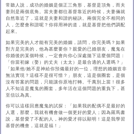
常聽人說，成功的婚姻是個正三角形，基督是頂角，而夫
妻則是兩個底角。當夫妻都往基督靠近的時候，夫妻倆就
自然靠近了，這就是夫妻和諧的秘訣。兩個完全不相同的
人，怎麼會和諧呢？你得用神的道，就是基督把他們調配
起來。
如果完美的人才能有完美的婚姻，請問，你完美嗎？如果
對方是完美的，他為甚麼要你？親愛的已婚朋友，魔鬼在
你婚後的某個時候，一定會向你心深處拋下這麼個問題：
「你當初嫁（娶）的丈夫（太太）是最合適的人選嗎？」
「如果他/她不是神給你預備最好的一位，理想的婚姻豈非
無法實現？這樣不是很可惜？」朋友，這是個圈套，是個
沒有答案的問題，只能讓你原地打轉。千萬別上當！很多
人不知這是魔鬼的圈套，多年活在這個問題的重負下，甚
至信以為真。
你可以這樣回應魔鬼的試探：「如果我的配偶不是最好的
人選，那麼，我就有機會做一個更好的愛人；因為羅馬書
說，基督愛了不配的人，神的愛才得以顯明！這是我學習
基督的機會，這就是福！」