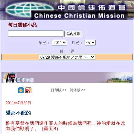
每日靈修小品
年 份：
月 份：
目 錄
打印版 >>
简体版 >>
2011年7月29日
愛那不配的
惟有基督在我們還作罪人的時候為我們死，神的愛就在此
向我們顯明了。（羅五8）