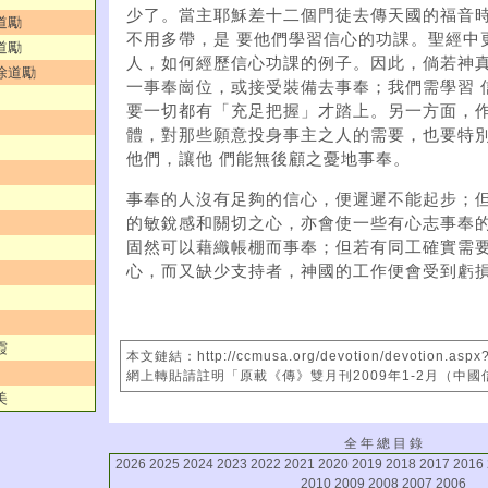
少了。當主耶穌差十二個門徒去傳天國的福音
道勵
不用多帶，是 要他們學習信心的功課。聖經中
道勵
人，如何經歷信心功課的例子。因此，倘若神
／徐道勵
一事奉崗位，或接受裝備去事奉；我們需學習 
要一切都有「充足把握」才踏上。另一方面，
體，對那些願意投身事主之人的需要，也要特
他們，讓他 們能無後顧之憂地事奉。
事奉的人沒有足夠的信心，便遲遲不能起步；
的敏銳感和關切之心，亦會使一些有心志事奉的
固然可以藉織帳棚而事奉；但若有同工確實需
心，而又缺少支持者，神國的工作便會受到虧
霞
本文鏈結：http://ccmusa.org/devotion/devotion.aspx
網上轉貼請註明「原載《傳》雙月刊2009年1-2月（中
美
全 年 總 目 錄
2026
2025
2024
2023
2022
2021
2020
2019
2018
2017
2016
2010
2009
2008
2007
2006