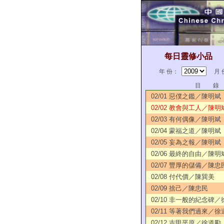
每日靈修小品
年 份：
月 
目 錄
02/01 惡僕之鑑／陳明斌
02/02 教會與工人／陳明
02/03 有何偶像／陳明斌
02/04 蒙福之道／陳明斌
02/05 妄為之報／陳明斌
02/06 最終的自由／陳明
02/07 豐厚的儲備／陳忠
02/08 付代價／陳巽美
02/09 捨己／陳忠民
02/10 非一般的紀念碑
02/11 等著我們過來／徐
02/12 吉甲平原／徐道勵