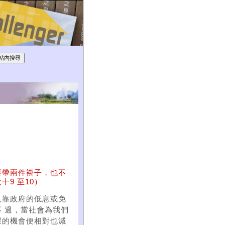
要帶兩件褂子，也不
9 至10）
人靠政府的低息或免
 過，當社會為我們
課的機會便相對也減