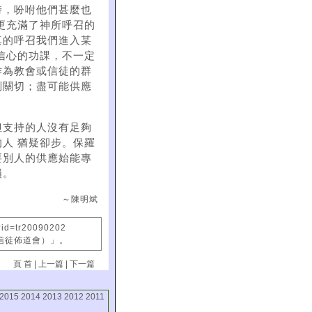
時，吩咐他們甚麼也
更充滿了神所呼召的
真的呼召我們進入某
信心的功課，不一定
作為教會或信徒的群
別關切；盡可能供應
但支持的人沒有足夠
人 猶疑卻步。保羅
要別人的供應始能專
損。
～陳明斌
?id=tr20090202
國信徒佈道會）」。
頁 首
|
上一篇
|
下一篇
2015
2014
2013
2012
2011