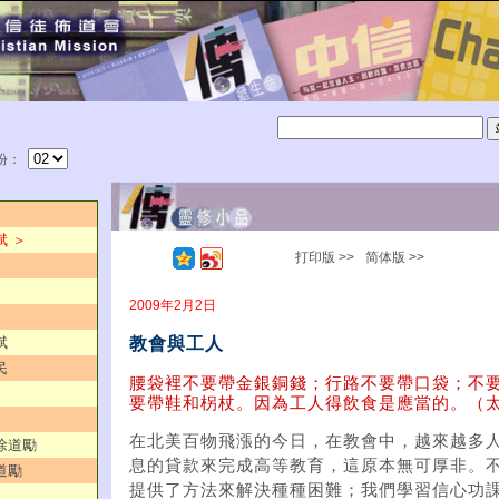
份：
斌 ＞
打印版 >>
简体版 >>
2009年2月2日
教會與工人
斌
民
腰袋裡不要帶金銀銅錢；行路不要帶口袋；不
要帶鞋和柺杖。因為工人得飲食是應當的。（太十
在北美百物飛漲的今日，在教會中，越來越多
／徐道勵
息的貸款來完成高等教育，這原本無可厚非。不
道勵
提供了方法來解決種種困難；我們學習信心功