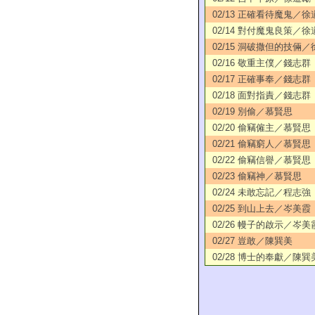
02/13 正確看待魔鬼／徐
02/14 對付魔鬼良策／徐
02/15 洞破撒但的技倆
02/16 敬重主僕／錢志群
02/17 正確事奉／錢志群
02/18 面對指責／錢志群
02/19 別偷／慕賢思
02/20 偷竊僱主／慕賢思
02/21 偷竊窮人／慕賢思
02/22 偷竊信譽／慕賢思
02/23 偷竊神／慕賢思
02/24 未敢忘記／程志強
02/25 到山上去／岑美霞
02/26 幔子的啟示／岑美
02/27 豈敢／陳巽美
02/28 博士的奉獻／陳巽