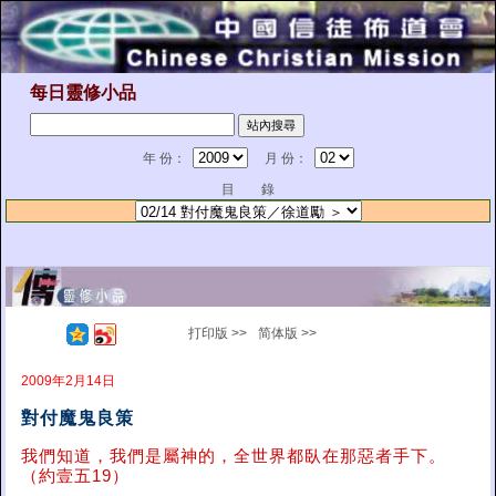
每日靈修小品
年 份：
月 份：
目 錄
打印版 >>
简体版 >>
2009年2月14日
對付魔鬼良策
我們知道，我們是屬神的，全世界都臥在那惡者手下。
（約壹五19）