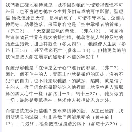
我們要正確地看待魔鬼，既不因對牠的恐懼變得惶惶不可
終日；也不會輕忽牠在今生對我們造成的可怕影響。聖經
描 繪撒但原是天使，是神的眾子，可惜不守本位，企圖與
神同等，結果墮落。保羅形容牠是「空中掌權者的首領」
（弗二2）、「天空屬靈氣的惡魔」（弗六12）， 可見牠
對這個物質世界有極大的操控權。牠著意使人對神及祂的
話產生錯覺，扭曲其觀念（參太四3）。牠能使人生病（參
路十三16），甚至帶來死亡（參來二 14）。但牠更普遍的
技倆是把人鎖在屬靈的黑暗和不信的牢獄中！
保羅形容牠是「在悖逆之子心中運行的邪靈」（弗二2）。
因此一個不信主的人，實際上也就是撒但的囚徒，沒有不
犯罪的自由，也不能擺脫牠設下的試探、陷阱。就是信了
主的人，撒但仍會想盡辦法進入他裡面，就像牠進入賣耶
穌的猶大心中一樣（參路廿一3； 約十三27）。牠所做的
一切，最終是要抵擋神，務求使人被拒於恩典之外。
而信徒該怎樣抵擋牠？要靠熟讀神的話。因主已應許，我
們所遇見的試探，無非是我們所能承受的（參林前十
13），而最終，祂會把撒但踐踏於腳下（參羅十六20）。