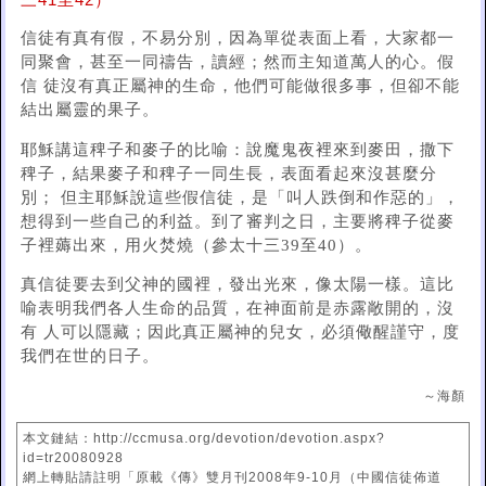
三41至42）
信徒有真有假，不易分別，因為單從表面上看，大家都一
同聚會，甚至一同禱告，讀經；然而主知道萬人的心。假
信 徒沒有真正屬神的生命，他們可能做很多事，但卻不能
結出屬靈的果子。
耶穌講這稗子和麥子的比喻：說魔鬼夜裡來到麥田，撒下
稗子，結果麥子和稗子一同生長，表面看起來沒甚麼分
別； 但主耶穌說這些假信徒，是「叫人跌倒和作惡的」，
想得到一些自己的利益。到了審判之日，主要將稗子從麥
子裡薅出來，用火焚燒（參太十三39至40）。
真信徒要去到父神的國裡，發出光來，像太陽一樣。這比
喻表明我們各人生命的品質，在神面前是赤露敞開的，沒
有 人可以隱藏；因此真正屬神的兒女，必須儆醒謹守，度
我們在世的日子。
～海顏
本文鏈結：http://ccmusa.org/devotion/devotion.aspx?
id=tr20080928
網上轉貼請註明「原載《傳》雙月刊2008年9-10月（中國信徒佈道