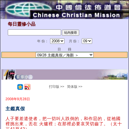
每日靈修小品
年 份：
月 份：
目 錄
打印版 >>
简体版 >>
2008年9月28日
主鑑真假
人子要差遣使者，把一切叫人跌倒的，和作惡的，從祂國
裡挑出來，丟在 火爐裡；在那裡必要哀哭切齒了。（太十