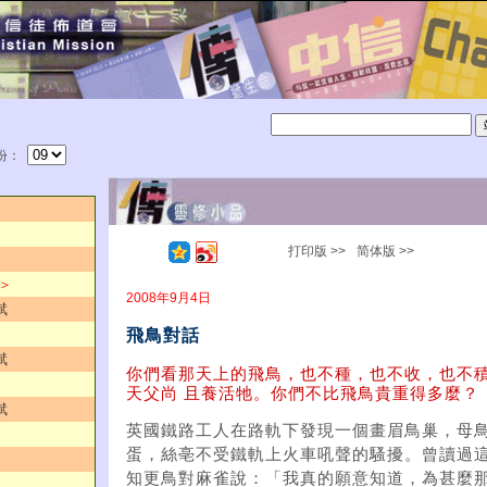
份：
打印版 >>
简体版 >>
 ＞
2008年9月4日
斌
飛鳥對話
斌
你們看那天上的飛鳥，也不種，也不收，也不
天父尚 且養活牠。你們不比飛鳥貴重得多麼？（
斌
英國鐵路工人在路軌下發現一個畫眉鳥巢，母
蛋，絲亳不受鐵軌上火車吼聲的騷擾。曾讀過這
知更鳥對麻雀說：「我真的願意知道，為甚麼