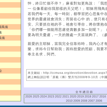
忡，終日忙個不停？」麻雀對知更鳥說：「我
一 位像看顧你我那樣的天父吧！」耶穌用飛鳥
若我們每一天、每一時刻，都學習把心思集中
世界的憂慮就會消失；而留在心中 的，便只有
安。只要抓住祂的手，祂會引導你，將你懷抱
／楊鳳儀
「你們哪一個能用思慮使壽數多加一刻呢？」（
儀
要為明天憂慮，一天的難處一天當就夠了。（參
鳳儀
親愛的主耶穌，當我完全信靠袮時，我內心才
樂，求袮今日幫助我；因袮慈愛的照顧，我要不
奉主名求，阿們。
勵
本文鏈結：http://ccmusa.org/devotion/devotion.aspx
網上轉貼請註明「原載《傳》雙月刊2008年9-10月（中
全 年 總 目 錄
2026
2025
2024
2023
2022
2021
2020
2019
2018
2017
2016
2010
2009
2008
2007
2006