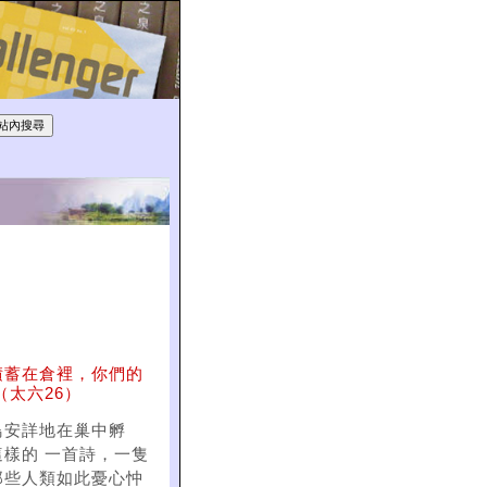
積蓄在倉裡，你們的
太六26）
鳥安詳地在巢中孵
樣的 一首詩，一隻
那些人類如此憂心忡