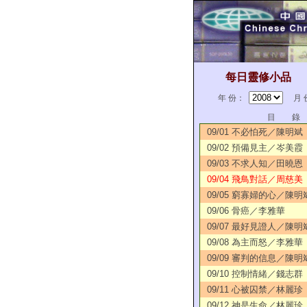
每日靈修小品
年 份：
月 
目 錄
09/01 不必怕死／陳明斌
09/02 預備見主／岑美霞
09/03 不求人知／田曉恩
09/04 飛鳥對話／周慈美
09/05 窮寡婦的心／陳明
09/06 骨癌／李雅華
09/07 最好見證人／陳明
09/08 為主而怒／李雅華
09/09 審判的信息／陳明
09/10 控制情緒／錢志群
09/11 心被囚禁／林麗珍
09/12 神是生命／林麗珍