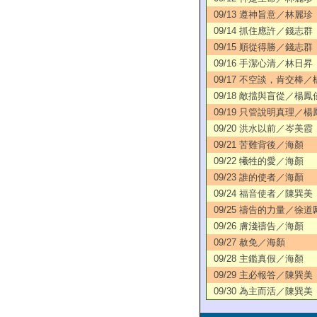
09/13 遵神旨意／林麗珍
09/14 抓住應許／錢志群
09/15 順從得勝／錢志群
09/16 手潔心清／林日昇
09/17 不空談，肯交棒
09/18 敵擋與盲從／楊鳳
09/19 只管說明真理／楊
09/20 洪水以前／岑美霞
09/21 苦難背後／海顏
09/22 犧牲的愛／海顏
09/23 誰的使者／海顏
09/24 福音使者／陳巽美
09/25 禱告的力量／徐道
09/26 膚淺禱告／海顏
09/27 赦免／海顏
09/28 主鑑真假／海顏
09/29 主必報答／陳巽美
09/30 為主而活／陳巽美