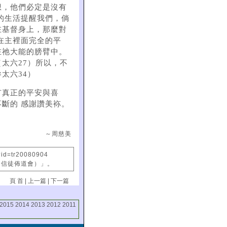
想，他們必定是沒有
的生活提醒我們，倘
在基督身上，那麼對
在主裡面完全的平
在祂大能的膀臂中。
太六27）所以，不
太六34）
有真正的平安與喜
斷的 感謝讚美袮。
～周慈美
?id=tr20080904
國信徒佈道會）」。
頁 首
|
上一篇
|
下一篇
2015
2014
2013
2012
2011