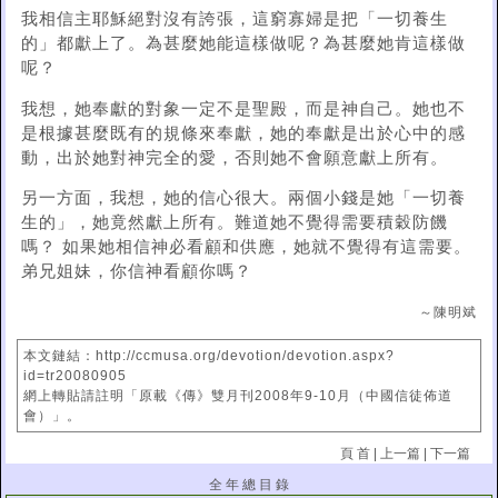
我相信主耶穌絕對沒有誇張，這窮寡婦是把「一切養生
的」都獻上了。為甚麼她能這樣做呢？為甚麼她肯這樣做
呢？
我想，她奉獻的對象一定不是聖殿，而是神自己。她也不
是根據甚麼既有的規條來奉獻，她的奉獻是出於心中的感
動，出於她對神完全的愛，否則她不會願意獻上所有。
另一方面，我想，她的信心很大。兩個小錢是她「一切養
生的」，她竟然獻上所有。難道她不覺得需要積穀防饑
嗎？ 如果她相信神必看顧和供應，她就不覺得有這需要。
弟兄姐妹，你信神看顧你嗎？
～陳明斌
本文鏈結：http://ccmusa.org/devotion/devotion.aspx?
id=tr20080905
網上轉貼請註明「原載《傳》雙月刊2008年9-10月（中國信徒佈道
會）」。
頁 首
|
上一篇
|
下一篇
全 年 總 目 錄