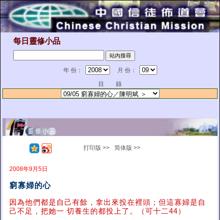
每日靈修小品
年 份：
月 份：
目 錄
打印版 >>
简体版 >>
2008年9月5日
窮寡婦的心
因為他們都是自己有餘，拿出來投在裡頭；但這寡婦是自
己不足，把她一 切養生的都投上了。（可十二44）