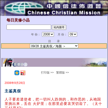
每日灵修小品
年 份：
月 份：
目 录
打印版 >>
繁體版 >>
2008年9月28日
主鉴真假
人子要差遣使者，把一切叫人跌倒的，和作恶的，从祂国
里挑出来，丢在 火炉里；在那里必要哀哭切齿了。（太十