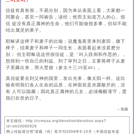
三41至42）
信徒有真有假，不易分别，因为单从表面上看，大家都一
同聚会，甚至一同祷告，读经；然而主知道万人的心。假
信 徒没有真正属神的生命，他们可能做很多事，但却不能
结出属灵的果子。
耶稣讲这稗子和麦子的比喻：说魔鬼夜里来到麦田，撒下
稗子，结果麦子和稗子一同生长，表面看起来没甚麽分
别； 但主耶稣说这些假信徒，是「叫人跌倒和作恶的」，
想得到一些自己的利益。到了审判之日，主要将稗子从麦
子里薅出来，用火焚烧（参太十三39至40）。
真信徒要去到父神的国里，发出光来，像太阳一样。这比
喻表明我们各人生命的品质，在神面前是赤露敞开的，没
有 人可以隐藏；因此真正属神的儿女，必须儆醒谨守，度
我们在世的日子。
～海颜
本文链结：http://ccmusa.org/devotion/devotion.aspx?
id=sm20080928
网上转贴请注明"原载《传》双月刊2008年9-10月（中国信徒布道