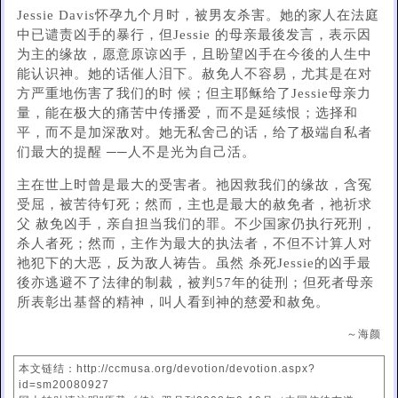
Jessie Davis怀孕九个月时，被男友杀害。她的家人在法庭
中已谴责凶手的暴行，但Jessie 的母亲最後发言，表示因
为主的缘故，愿意原谅凶手，且盼望凶手在今後的人生中
能认识神。她的话催人泪下。赦免人不容易，尤其是在对
方严重地伤害了我们的时 候；但主耶稣给了Jessie母亲力
量，能在极大的痛苦中传播爱，而不是延续恨；选择和
平，而不是加深敌对。她无私舍己的话，给了极端自私者
们最大的提醒 ──人不是光为自己活。
主在世上时曾是最大的受害者。祂因救我们的缘故，含冤
受屈，被苦待钉死；然而，主也是最大的赦免者，祂祈求
父 赦免凶手，亲自担当我们的罪。不少国家仍执行死刑，
杀人者死；然而，主作为最大的执法者，不但不计算人对
祂犯下的大恶，反为敌人祷告。虽然 杀死Jessie的凶手最
後亦逃避不了法律的制裁，被判57年的徒刑；但死者母亲
所表彰出基督的精神，叫人看到神的慈爱和赦免。
～海颜
本文链结：http://ccmusa.org/devotion/devotion.aspx?
id=sm20080927