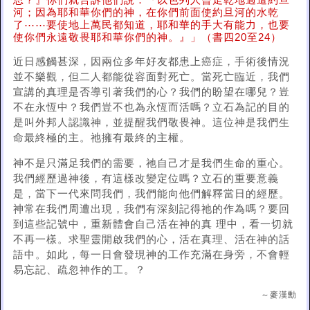
思？』你們就告訴他們說：『以色列人曾走乾地過這約旦
河；因為耶和華你們的神，在你們前面使約旦河的水乾
了⋯⋯要使地上萬民都知道，耶和華的手大有能力，也要
使你們永遠敬畏耶和華你們的神。』」（書四20至24）
近日感觸甚深，因兩位多年好友都患上癌症，手術後情況
並不樂觀，但二人都能從容面對死亡。當死亡臨近，我們
宣講的真理是否導引著我們的心？我們的盼望在哪兒？豈
不在永恆中？我們豈不也為永恆而活嗎？立石為記的目的
是叫外邦人認識神，並提醒我們敬畏神。這位神是我們生
命最終極的主。祂擁有最終的主權。
神不是只滿足我們的需要，祂自己才是我們生命的重心。
我們經歷過神後，有這樣改變定位嗎？立石的重要意義
是，當下一代來問我們，我們能向他們解釋當日的經歷。
神常在我們周遭出現，我們有深刻記得祂的作為嗎？要回
到這些記號中，重新體會自己活在神的真 理中，看一切就
不再一樣。求聖靈開啟我們的心，活在真理、活在神的話
語中。如此，每一日會發現神的工作充滿在身旁，不會輕
易忘記、疏忽神作的工。？
～麥漢勳