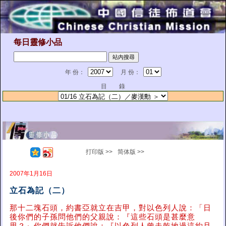
每日靈修小品
年 份：
月 份：
目 錄
打印版 >>
简体版 >>
2007年1月16日
立石為記（二）
那十二塊石頭，約書亞就立在吉甲，對以色列人說：「日
後你們的子孫問他們的父親說：『這些石頭是甚麼意