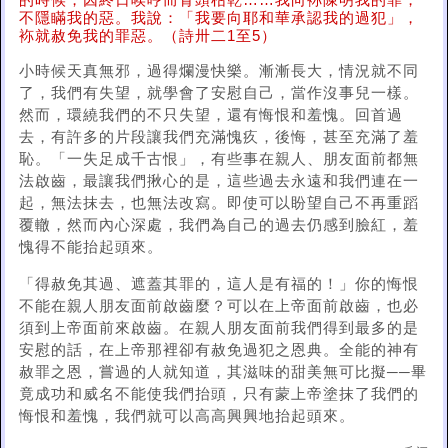
的時候，因終日唉哼而骨頭枯乾……我向袮陳明我的罪，
不隱瞞我的惡。我說：「我要向耶和華承認我的過犯」，
袮就赦免我的罪惡。（詩卅二1至5）
小時候天真無邪，過得爛漫快樂。漸漸長大，情況就不同
了，我們有失望，就學會了安慰自己，當作沒事兒一樣。
然而，環繞我們的不只失望，還有悔恨和羞愧。回首過
去，有許多的片段讓我們充滿愧疚，後悔，甚至充滿了羞
恥。「一失足成千古恨」，有些事在親人、朋友面前都無
法啟齒，最讓我們揪心的是，這些過去永遠和我們連在一
起，無法抹去，也無法改寫。即使可以盼望自己不再重蹈
覆轍，然而內心深處，我們為自己的過去仍感到臉紅，羞
愧得不能抬起頭來。
「得赦免其過、遮蓋其罪的，這人是有福的！」你的悔恨
不能在親人朋友面前啟齒麼？可以在上帝面前啟齒，也必
須到上帝面前來啟齒。在親人朋友面前我們得到最多的是
安慰的話，在上帝那裡卻有赦免過犯之恩典。全能的神有
赦罪之恩，嘗過的人就知道，其滋味的甜美無可比擬──畢
竟成功和威名不能使我們抬頭，只有蒙上帝塗抹了我們的
悔恨和羞愧，我們就可以高高興興地抬起頭來。