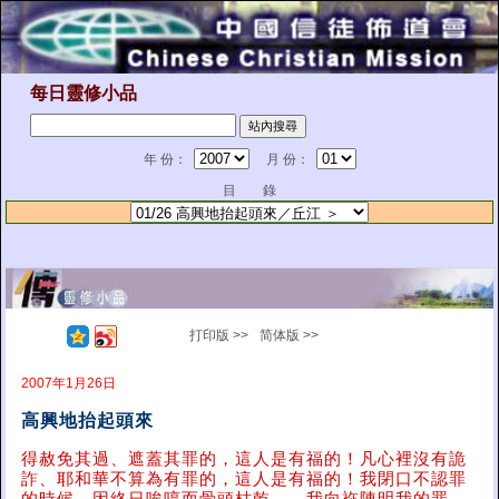
每日靈修小品
年 份：
月 份：
目 錄
打印版 >>
简体版 >>
2007年1月26日
高興地抬起頭來
得赦免其過、遮蓋其罪的，這人是有福的！凡心裡沒有詭
詐、耶和華不算為有罪的，這人是有福的！我閉口不認罪