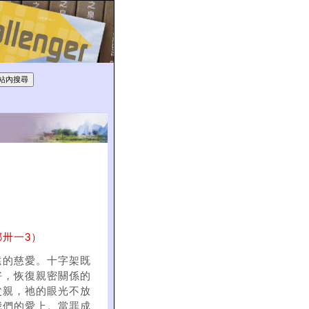
卅一3）
遠的慈愛。十字架既
好，恢復親密關係的
父親，祂的眼光不放
我們的愛上。當罪成