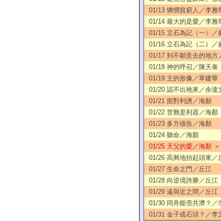
01/13 憐憫貧窮人／李雅
01/14 最大的是愛／李雅
01/15 立石為記（一）
01/16 立石為記（二）
01/17 到不願意去的地
01/18 神的呼召／陳天泰
01/19 主的形像／單建華
01/20 認不出祂來／余達
01/21 面對利誘／海顏
01/22 苦難是利器／海顏
01/23 多方禱告／海顏
01/24 聽命／海顏
01/25 天父的愛／海顏 ＞
01/26 高興地抬起頭來／
01/27 生命之門／丘江
01/28 向逆境誇勝／丘江
01/29 遠與近之間／丘江
01/30 同舟能否共濟？
01/31 金子或石頭？／李