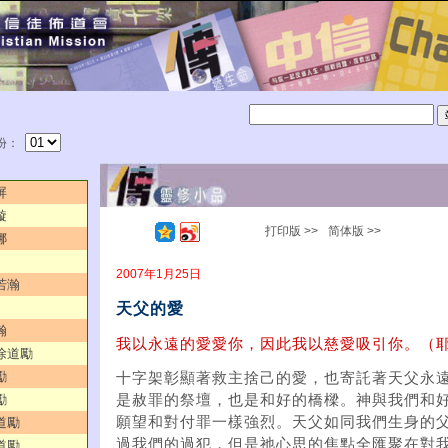
份：
屏
璇
打印版 >>
简体版 >>
娜
2007年1月25日
若瀚
天父的愛
瀚
我以永遠的愛愛你，因此我以慈愛吸引你。（耶
／徐道勵
勵
十字架彰顯著救主捨己的愛，也寄託著天父永
勵
是赦罪的祭壇，也是和好的橋樑。神與我們和
願望和對付罪一樣強烈。天父如同我們生身的
道勵
過我們的過犯，但是祂心思的焦點全匯聚在對
道勵