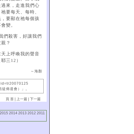
走過來，走進我們心
，祂要每天、每時、
光，要顯在祂每個孩
不會變。
我們殺害，好讓我們
父親？
在天上呼喚我的聲音
耶三12）
～海顏
?id=tr20070125
國信徒佈道會）」。
頁 首
|
上一篇
|
下一篇
2015
2014
2013
2012
2011