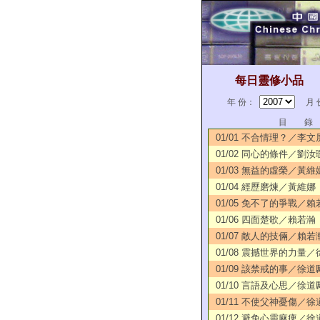
每日靈修小品
年 份：
月 
目 錄
01/01 不合情理？／李文
01/02 同心的條件／劉汝
01/03 無益的虛榮／黃維
01/04 經歷磨煉／黃維娜
01/05 免不了的爭戰／賴
01/06 四面楚歌／賴若瀚
01/07 敵人的技倆／賴若
01/08 震撼世界的力量
01/09 該禁戒的事／徐道
01/10 言語及心思／徐道
01/11 不使父神憂傷／徐
01/12 避免心靈麻痺／徐