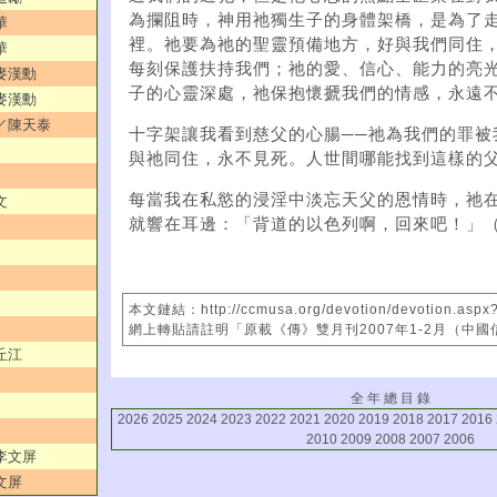
為攔阻時，神用祂獨生子的身體架橋，是為了
華
裡。祂要為祂的聖靈預備地方，好與我們同住
華
每刻保護扶持我們；祂的愛、信心、能力的亮
／麥漢勳
子的心靈深處，祂保抱懷搋我們的情感，永遠
／麥漢勳
方／陳天泰
十字架讓我看到慈父的心腸──祂為我們的罪被
與祂同住，永不見死。人世間哪能找到這樣的
每當我在私慾的浸淫中淡忘天父的恩情時，祂
文
就響在耳邊：「背道的以色列啊，回來吧！」（
本文鏈結：http://ccmusa.org/devotion/devotion.aspx
網上轉貼請註明「原載《傳》雙月刊2007年1-2月（中
丘江
全 年 總 目 錄
2026
2025
2024
2023
2022
2021
2020
2019
2018
2017
2016
2010
2009
2008
2007
2006
／李文屏
文屏