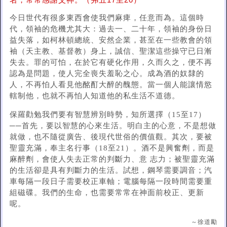
名，常常感謝父神。（弗五17至20）
今日世代有很多東西會使我們麻痺，任意而為。這個時
代，領袖的危機尤其大：過去一、二十年，領袖的身份日
益失落，如柯林頓總統、安然企業，甚至在一些教會的領
袖（天主教、基督教）身上，誠信、聖潔這些操守已日漸
失去。罪的可怕，在於它有硬化作用，久而久之，便不再
認為是問題，使人完全喪失羞恥之心。成為酒的奴隸的
人，不再怕人看見他酩酊大醉的醜態。當一個人能讓情慾
轄制他，也就不再怕人知道他的私生活不道德。
保羅勸勉我們要有智慧辨別時勢，知所選擇（15至17）
──首先，要以智慧的心來生活。明白主的心意，不是想做
就做，也不隨從廣告、後現代世俗的價值觀。其次，要被
聖靈充滿，奉主名行事（18至21）。酒不是興奮劑，而是
麻醉劑，會使人失去正常的判斷力、意 志力；被聖靈充滿
的生活卻是具有判斷力的生活。試想，鋼琴需要調音；汽
車每隔一段日子需要校正車軸；電腦每隔一段時間需要重
組磁碟。我們的生命，也需要常常在神面前校正、更新
呢。
～徐道勵