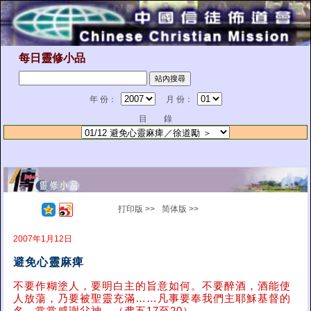
每日靈修小品
年 份：
月 份：
目 錄
打印版 >>
简体版 >>
2007年1月12日
避免心靈麻痺
不要作糊塗人，要明白主的旨意如何。不要醉酒，酒能使
人放蕩，乃要被聖靈充滿……凡事要奉我們主耶穌基督的