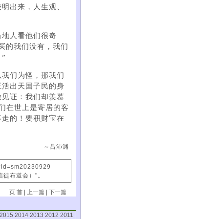
表明出来，人生观、
当地人看他们很奇
买的我们没有，我们
”
以我们为怪，那我们
正活出天国子民的身
做见证：我们却羡慕
我们在世上是寄居的客
不走的！要积财宝在
～吕沛渊
x?id=sm20230929
信徒布道会）"。
页 首
|
上一篇
|
下一篇
2015
2014
2013
2012
2011