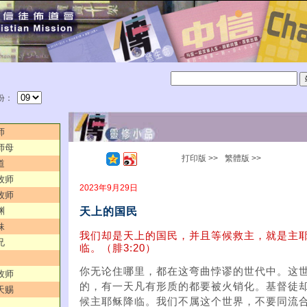
份：
师
师母
打印版 >>
繁體版 >>
道
牧师
2023年9月29日
牧师
天上的国民
渊
妹
我们却是天上的国民，并且等候救主，就是主
兄
临。（腓3:20）
你无论住哪里，都在这弯曲悖谬的世代中。这
牧师
的，有一天凡有形质的都要被火销化。基督徒
天赐
候主耶稣降临。我们不属这个世界，不要同流