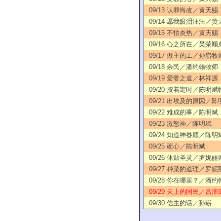
09/13 认罪悔改／黄天赐
09/14 愿我眼泪汪汪／黄
09/15 不怕炎热／黄天赐
09/16 心之所在／吴荣顺
09/17 做主的工／孙崭牧
09/18 余民／潘约翰牧师
09/19 爱妻之道／林祥源
09/20 按着定时／陈明斌
09/21 出埃及的原因／陈
09/22 难成的事／陈明斌
09/23 激怒神／陈明斌
09/24 知道神眷顾／陈明
09/25 硬心／陈明斌
09/26 体贴圣灵／罗妮丽
09/27 种菜的道理／罗妮
09/28 你在哪里？／潘约
09/29 天上的国民／吕沛
09/30 信主的话／孙崭