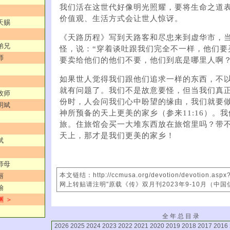
我们活在这世代好像明光照耀，要将生命之道
价值观、生活方式会让世人惊讶。
天赐
《天路历程》写到天路客和尽忠来到虚华市，
弟兄
怪，说：“穿着谈吐跟我们完全不一样，他们要
师
要卖给他们的他们不要，他们到底是哪里人啊？
如果世人觉得我们跟他们追求一样的东西，不
就有问题了。我们不是故意要怪，但当我们真
牧师
份时，人会问我们心中盼望的缘由，我们就要
明斌
神所预备的天上更美的家乡（参来11:16）。
旅。住旅馆会买一大堆东西放在旅馆里吗？带
天上，那才是我们更美的家乡！
斌
师母
本文链结：http://ccmusa.org/devotion/devotion.asp
丽
网上转贴请注明"原载《传》双月刊2023年9-10月（中国
翰
渊 ＞
全 年 总 目 录
2026
2025
2024
2023
2022
2021
2020
2019
2018
2017
2016