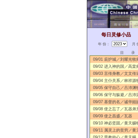
每日灵修小品
年 份：
月 
目 录
09/01 庇护城／刘耀光牧
09/02 进入神的国／高棠
09/03 言传身教／文文传
09/04 主仆关系／林祥源
09/05 保守自己／吕沛渊
09/06 保守与躲避／吕沛
09/07 基督的名／诚华姐
09/08 使之忘了／瓦器弟
09/09 使之昌盛／瓦器
09/10 神必坚固／黄天赐
09/11 属灵上的贫穷／黄
09/12 受教的心／黄天赐