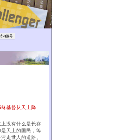
耶稣基督从天上降
世上没有什么是长存
却是天上的国民，等
合污走世人的道路。