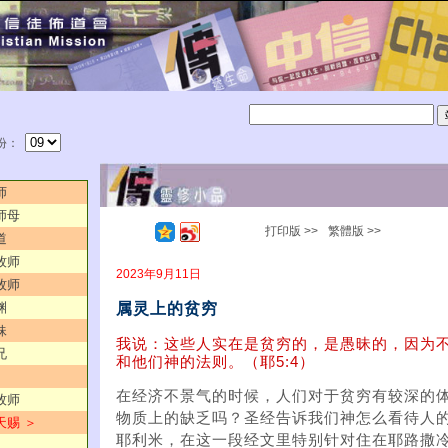
份：
师
师母
打印版 >>
繁體版 >>
道
牧师
2023年9月11日
牧师
属灵上的贫穷
渊
妹
我说：这些人实在是贫穷的，是愚昧的，因为
兄
和他们神的法则。（耶5:4）
在经济不景气的时候，人们对于贫穷有较深的
牧师
物质上的缺乏吗？圣经告诉我们神怎么看待人
天赐 ＞
耶利米，在这一段经文里特别针对住在耶路撒