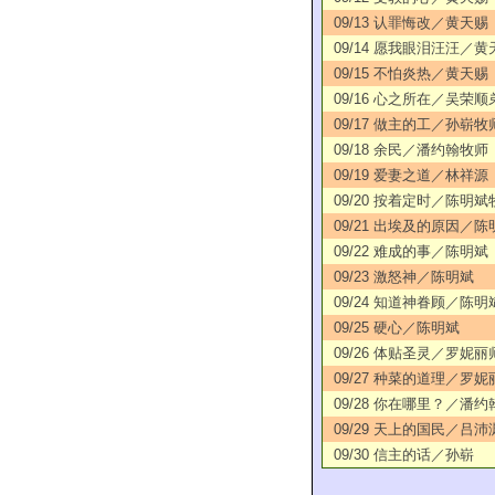
09/13 认罪悔改／黄天赐
09/14 愿我眼泪汪汪／黄
09/15 不怕炎热／黄天赐
09/16 心之所在／吴荣顺
09/17 做主的工／孙崭牧
09/18 余民／潘约翰牧师
09/19 爱妻之道／林祥源
09/20 按着定时／陈明斌
09/21 出埃及的原因／陈
09/22 难成的事／陈明斌
09/23 激怒神／陈明斌
09/24 知道神眷顾／陈明
09/25 硬心／陈明斌
09/26 体贴圣灵／罗妮丽
09/27 种菜的道理／罗妮
09/28 你在哪里？／潘约
09/29 天上的国民／吕沛
09/30 信主的话／孙崭