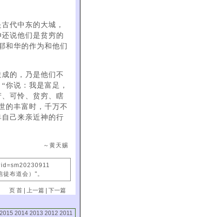
是古代中东的大城，
神还说他们是贫穷的
耶和华的作为和他们
造成的，乃是他们不
“你说：我是富足，
苦、可怜、贫穷、瞎
属世的丰富时，千万不
卑自己来亲近神的行
～黄天赐
x?id=sm20230911
信徒布道会）"。
页 首
|
上一篇
|
下一篇
2015
2014
2013
2012
2011