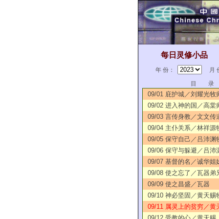
每日灵修小品
年 份：
月 
目 录
09/01 庇护城／刘耀光牧
09/02 进入神的国／高棠
09/03 言传身教／文文传
09/04 主仆关系／林祥源
09/05 保守自己／吕沛渊
09/06 保守与躲避／吕沛
09/07 基督的名／诚华姐
09/08 使之忘了／瓦器弟
09/09 使之昌盛／瓦器
09/10 神必坚固／黄天赐
09/11 属灵上的贫穷／黄
09/12 受教的心／黄天赐