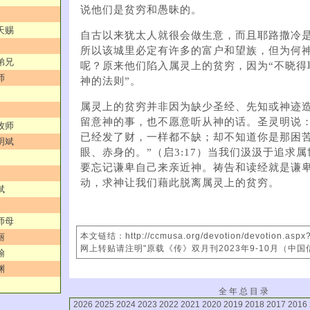
说他们是贫穷和愚昧的。
天赐
自古以来犹太人就很会做生意，而且耶路撒冷
所以该城里必定有许多的富户和望族，但为何
弟兄
呢？原来他们陷入属灵上的贫穷，因为“不晓得
师
神的法则”。
属灵上的贫穷并非因为缺少圣经、先知或神迹
留意神的事，也不愿意听从神的话。圣灵明说：
牧师
已经发了财，一样都不缺；却不知道你是那困
明斌
眼、赤身的。”（启3:17）当我们汲汲于追求
要忘记谦卑自己来亲近神。祷告和读经就是谦
动，求神让我们藉此脱离属灵上的贫穷。
斌
师母
本文链结：http://ccmusa.org/devotion/devotion.asp
丽
网上转贴请注明"原载《传》双月刊2023年9-10月（中国
翰
渊
全 年 总 目 录
2026
2025
2024
2023
2022
2021
2020
2019
2018
2017
2016