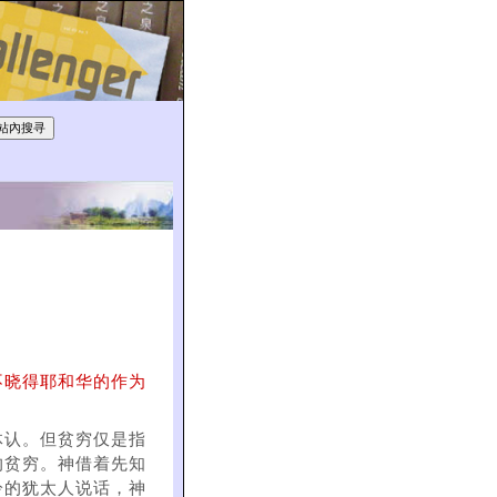
不晓得耶和华的作为
体认。但贫穷仅是指
的贫穷。神借着先知
冷的犹太人说话，神