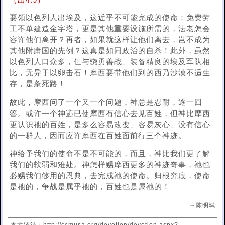
（出4:9）
要领以色列人出埃及，这近乎不可能完成的使命：免费劳
工不单建造金字塔，更是其他重要设施所需的，法老怎会
容许他们离开？再者，如果就这样让他们离去，岂不成为
其他附庸国的先例？这真是如同政治的自杀！此外，虽然
以色列人口众多，但与骁勇善战、装备精良的埃及军队相
比，无异于以卵击石！摩西要带他们到的西乃沙漠不适生
存，是条死路！
故此，摩西问了一个又一个问题，神总是忍耐，逐一回
答。或许一个神迹已使摩西有信心去见百姓，但神比摩西
更认识祂的百姓，是多么容易改变、容易灰心、没有信心
的一群人，因而应许摩西在百姓面前行三个神迹。
神给予我们的使命不是不可能的，而且，神比我们更了解
我们的软弱和难处。神怎样赐摩西更多的神迹奇事，祂也
必赐我们够用的恩典，去完成祂的使命。归根究底，使命
是祂的，争战是属乎祂的，百姓也是属祂的！
～陈明斌
本文链结：http://ccmusa.org/devotion/devotion.aspx?