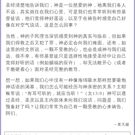
圣经清楚地告诉我们，神是一位慈爱的神，祂离我们各人
不远，其实就住在我们心里。可是我们也常常听到有些基
督徒说，他们觉得神好遥远，以至于在祷告时感觉自己好
像在对空气说话。这是怎么回事？
当然，神的子民理当深切感受到神的真实与临在，但如果
我们得救之后又犯了罪，神必定会向我们掩面。还有，如
这里的经文所说，一颗不受教的心，也会造成神与我们疏
远。很不幸，有些基督徒只是选择性地接受圣经中让自己
觉得好听的话（例如赐福的应许），却无法敞开心（或者
干脆硬着心）面对圣经完整的教导。
想一想，如果我们心中没有一种像海绵吸水那样想要吸饱
神话语的渴慕，我们怎么可能经历与神亲密的关系？主耶
稣常说：“有耳可听的，就应当听！”（太13:9）神可以透
过圣经、圣灵以及主内肢体来向我们说话，问题是，我们
预备好了吗？让我们常常为自己有一颗受教的心来祷告。
阿们。
～黄天赐