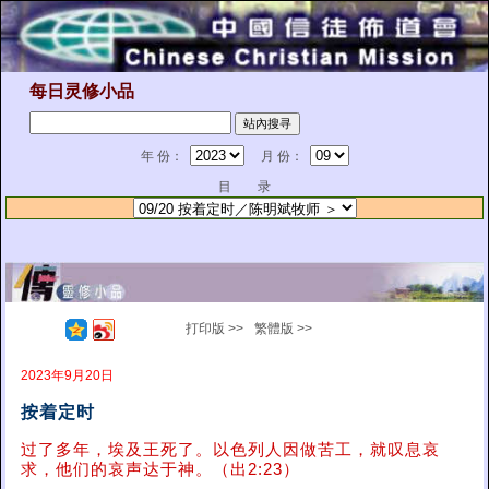
每日灵修小品
年 份：
月 份：
目 录
打印版 >>
繁體版 >>
2023年9月20日
按着定时
过了多年，埃及王死了。以色列人因做苦工，就叹息哀
求，他们的哀声达于神。（出2:23）