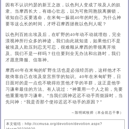
因有不认识约瑟的新王之故，以色列人变成了埃及人的奴
隶。当摩西长大，有雄心壮志，以为可救同胞脱离捆锁，
谁知自己反要逃命，在米甸一躲就40年的时光。为什么神
要等这么长的时间，才呼召摩西拯救以色列人呢？
以色列百姓出埃及后，在旷野的40年动不动就埋怨，完全
漠视神所行众多的神迹，我们由此就知道，如果他们不是
被埃及人欺压到忍无可忍，很难顺从摩西的带领离开埃
及。我们不是一样吗？往往要到全无办法和出路时，我们
才愿意降服、信靠神。
摩西40年在米甸的旷野生活也是必须经历的，这样他才不
敢倚靠自己在埃及皇宫所学的知识。40年在米甸旷野，日
日面对的是一点也不晓得欣赏他才学的羊群，这正是他学
习谦卑最佳的方法。有人说过：“神重用一个人之前，先要
他重重地学习谦卑。”当我们因神迟迟不动手而烦躁时，当
先问神：“我是否那个使祢迟迟不动手的原因？”
～陈明斌牧师（本会前总干事）
本文链结：http://ccmusa.org/devotion/devotion.aspx?
id=sm20230920