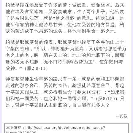
约瑟早期在埃及受了许多的苦：做奴隶、受冤坐监。后来
他在埃及官至宰相，又娶妻成家，生了两个儿子。他给次
子起名叫以法莲，就是“使之昌盛”的意思。约瑟知道，是
他所信靠的神让他苦尽甘来，使他在受苦的地方昌盛。约
瑟的苦难成了他昌盛的源头，将他带到生命丰盛之地。
约瑟是耶稣基督的预表，耶稣基督也经历了各各他山上十
字架的苦难，“所以，神将祂升为至高，又赐给祂那超乎万
名之上的名，叫一切在天上的、地上的和地底下的，因耶
稣的名无不屈膝，无不口称‘耶稣基督为主’，使荣耀归与
父神。”（腓2:9-11）
神使基督徒生命丰盛的路只有一条，就是约瑟和主耶稣都
走过的那条舍己、受苦的窄路。基督徒若愿意舍己、背起
十字架来跟从主，就必得着生命（参太16:24）；“如果我
们和祂一同受苦，也必和祂一同得荣耀。”（罗8:17b）只
是，背起十字架跟从主到底的，自古能有几多人？
～瓦器
本文链结：http://ccmusa.org/devotion/devotion.aspx?
id=sm20230909