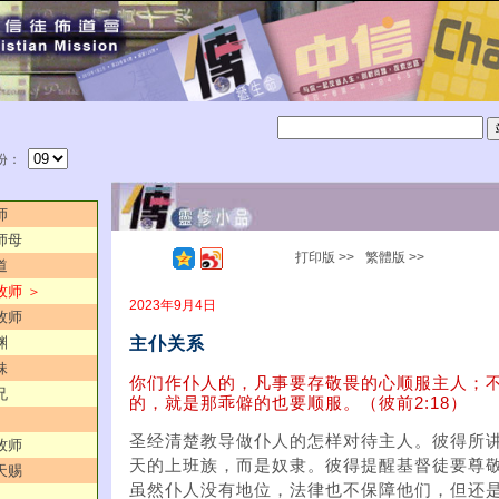
份：
师
师母
打印版 >>
繁體版 >>
道
牧师 ＞
2023年9月4日
牧师
主仆关系
渊
妹
你们作仆人的，凡事要存敬畏的心顺服主人；
兄
的，就是那乖僻的也要顺服。（彼前2:18）
圣经清楚教导做仆人的怎样对待主人。彼得所
牧师
天的上班族，而是奴隶。彼得提醒基督徒要尊
天赐
虽然仆人没有地位，法律也不保障他们，但还