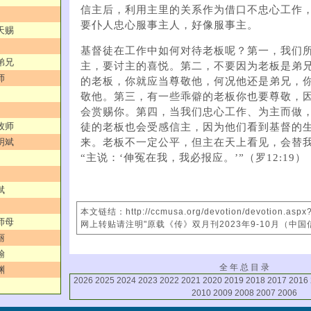
信主后，利用主里的关系作为借口不忠心工作
要仆人忠心服事主人，好像服事主。
天赐
基督徒在工作中如何对待老板呢？第一，我们
弟兄
主，要讨主的喜悦。第二，不要因为老板是弟
师
的老板，你就应当尊敬他，何况他还是弟兄，
敬他。第三，有一些乖僻的老板你也要尊敬，
会赏赐你。第四，当我们忠心工作、为主而做
牧师
徒的老板也会受感信主，因为他们看到基督的
来。老板不一定公平，但主在天上看见，会替
明斌
“主说：‘伸冤在我，我必报应。’”（罗12:19）
斌
本文链结：http://ccmusa.org/devotion/devotion.asp
师母
网上转贴请注明"原载《传》双月刊2023年9-10月（中国
丽
翰
全 年 总 目 录
渊
2026
2025
2024
2023
2022
2021
2020
2019
2018
2017
2016
2010
2009
2008
2007
2006