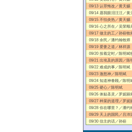
09/13 认罪悔改／黄天赐
09/14 愿我眼泪汪汪／黄
09/15 不怕炎热／黄天赐
09/16 心之所在／吴荣顺
09/17 做主的工／孙崭牧
09/18 余民／潘约翰牧师
09/19 爱妻之道／林祥源
09/20 按着定时／陈明斌
09/21 出埃及的原因／陈
09/22 难成的事／陈明斌
09/23 激怒神／陈明斌
09/24 知道神眷顾／陈明
09/25 硬心／陈明斌
09/26 体贴圣灵／罗妮丽
09/27 种菜的道理／罗妮
09/28 你在哪里？／潘约
09/29 天上的国民／吕沛
09/30 信主的话／孙崭