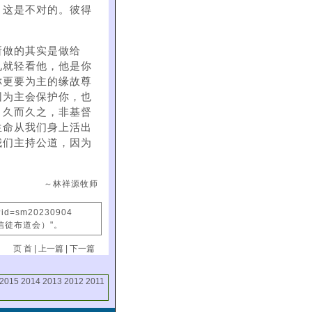
，这是不对的。彼得
所做的其实是做给
兄就轻看他，他是你
你更要为主的缘故尊
因为主会保护你，也
，久而久之，非基督
生命从我们身上活出
我们主持公道，因为
～林祥源牧师
x?id=sm20230904
信徒布道会）"。
页 首
|
上一篇
|
下一篇
2015
2014
2013
2012
2011