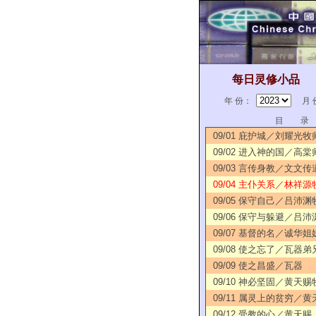
每日灵修小品
年 份：
月 
目 录
09/01 庇护城／刘耀光牧
09/02 进入神的国／高棠
09/03 言传身教／文文传
09/04 主仆关系／林祥源
09/05 保守自己／吕沛渊
09/06 保守与躲避／吕沛
09/07 基督的名／诚华姐
09/08 使之忘了／瓦器弟
09/09 使之昌盛／瓦器
09/10 神必坚固／黄天赐
09/11 属灵上的贫穷／黄
09/12 受教的心／黄天赐