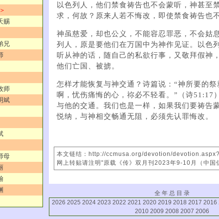
以色列人，他们禁食祷告也不会蒙听，神甚至
 ＞
求，何故？原来人若不悔改，即使禁食祷告也
天赐
神虽慈爱，却也公义，不能容忍罪恶，不会姑
弟兄
列人，原是要他们在万国中为神作见证。以色
听从神的话，随自己的私欲行事，又敬拜假神
师
他们亡国、被掳。
怎样才能恢复与神交通？诗篇说：“神所要的祭
牧师
啊，忧伤痛悔的心，祢必不轻看。”（诗51:1
明斌
与他的交通。我们也是一样，如果我们要祷告
悦纳，与神相交畅通无阻，必须先认罪悔改。
斌
本文链结：http://ccmusa.org/devotion/devotion.asp
师母
网上转贴请注明"原载《传》双月刊2023年9-10月（中国
丽
翰
渊
全 年 总 目 录
2026
2025
2024
2023
2022
2021
2020
2019
2018
2017
2016
2010
2009
2008
2007
2006