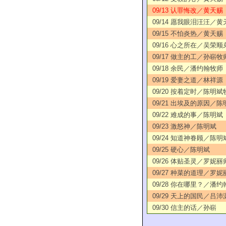
09/13 认罪悔改／黄天赐
09/14 愿我眼泪汪汪／黄
09/15 不怕炎热／黄天赐
09/16 心之所在／吴荣顺
09/17 做主的工／孙崭牧
09/18 余民／潘约翰牧师
09/19 爱妻之道／林祥源
09/20 按着定时／陈明斌
09/21 出埃及的原因／陈
09/22 难成的事／陈明斌
09/23 激怒神／陈明斌
09/24 知道神眷顾／陈明
09/25 硬心／陈明斌
09/26 体贴圣灵／罗妮丽
09/27 种菜的道理／罗妮
09/28 你在哪里？／潘约
09/29 天上的国民／吕沛
09/30 信主的话／孙崭