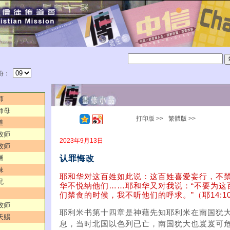
份：
师
师母
打印版 >>
繁體版 >>
道
牧师
2023年9月13日
牧师
认罪悔改
渊
妹
耶和华对这百姓如此说：这百姓喜爱妄行，不
兄
华不悦纳他们……耶和华又对我说：“不要为这
们禁食的时候，我不听他们的呼求。”（耶14:10a
牧师
耶利米书第十四章是神藉先知耶利米在南国犹
天赐
息，当时北国以色列已亡，南国犹大也岌岌可