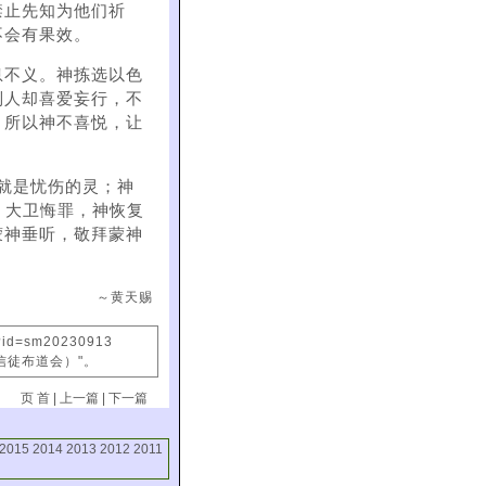
禁止先知为他们祈
不会有果效。
息不义。神拣选以色
列人却喜爱妄行，不
，所以神不喜悦，让
就是忧伤的灵；神
7）大卫悔罪，神恢复
蒙神垂听，敬拜蒙神
～黄天赐
x?id=sm20230913
信徒布道会）"。
页 首
|
上一篇
|
下一篇
2015
2014
2013
2012
2011