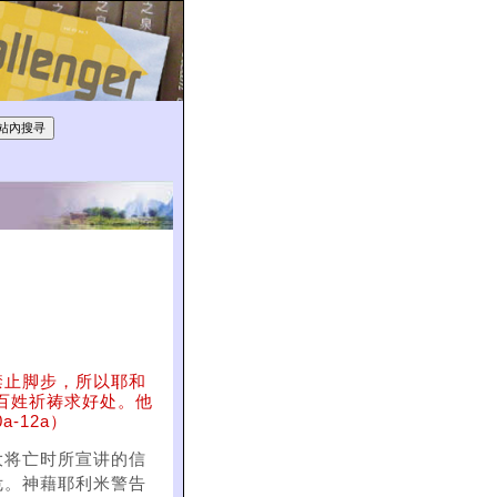
禁止脚步，所以耶和
百姓祈祷求好处。他
-12a）
大将亡时所宣讲的信
危。神藉耶利米警告