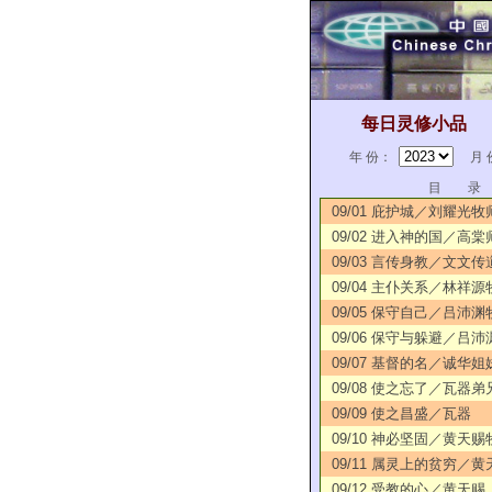
每日灵修小品
年 份：
月 
目 录
09/01 庇护城／刘耀光牧
09/02 进入神的国／高棠
09/03 言传身教／文文传
09/04 主仆关系／林祥源
09/05 保守自己／吕沛渊
09/06 保守与躲避／吕沛
09/07 基督的名／诚华姐
09/08 使之忘了／瓦器弟
09/09 使之昌盛／瓦器
09/10 神必坚固／黄天赐
09/11 属灵上的贫穷／黄
09/12 受教的心／黄天赐