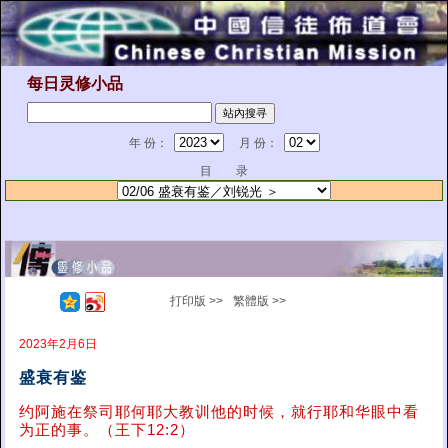
每日灵修小品
年 份：
月 份：
目 录
打印版 >>
繁體版 >>
2023年2月6日
盛衰有鉴
约阿施在祭司耶何耶大教训他的时候，就行耶和华眼中看
为正的事。（王下12:2）