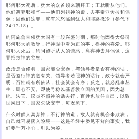
耶何耶大死后，犹大的众首领来朝拜王；王就听从他们。
他们离弃耶和华——他们列祖神的殿，去事奉亚舍拉和偶
像；因他们这罪，就有忿怒临到犹大和耶路撒冷（参代下
24:17-18）。
约阿施曾带领犹大国有一段兴盛时期，那时他因得大祭司
耶何耶大的教导，行神眼中看为正的事，得神的喜爱。耶
何耶大死后，约阿施听从人的诱惑，离弃神去拜偶像，这
罪招致神的忿怒。
政治是否修明，国家能否安泰，与领导者是否有神的话，
是否遵行神的道有关。领导者若照神的话行，政令就会严
明，百姓就有所依从，社会就会有序；反之，就必乱事丛
生，民心不安。即使号称以基督教立国的美国，因为总
统、法官、议员不照神的话去行，百姓也放任自己，以致
世风日下，国家欠缺安宁，每况愈下。
什么时候人离弃神，不行神的道，敌人就有机会来欺凌，
自己就容易落入险境——这是圣经中屡见不鲜的事实，我
们要千万小心，引以为鉴。