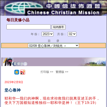
每日灵修小品
年 份：
月 份：
目 录
打印版 >>
繁體版 >>
2023年2月9日
坚心靠神
耶和华—我们的神啊，现在求祢救我们脱离亚述王的手，
使天下万国都知道惟独祢—耶和华是神！（王下19:19）