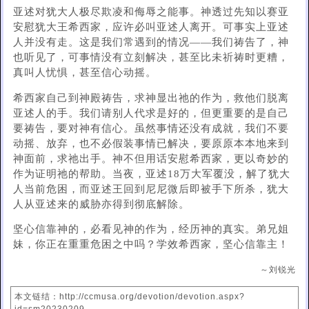
亚述对犹大人极尽欺凌和侮辱之能事。神透过先知以赛亚
安慰犹大王希西家，应许必叫亚述人离开。可事实上亚述
人并没有走。这是我们常遇到的情况——我们祷告了，神
也听见了，可事情没有立刻解决，甚至比未祈祷时更糟，
真叫人忧惧，甚至信心动摇。
希西家自己到神殿祷告，求神显出祂的作为，救他们脱离
亚述人的手。我们请别人代求是好的，但更重要的是自己
要祷告，要对神有信心。虽然事情还没有成就，我们不要
动摇、放弃，也不必假装事情已解决，要原原本本地来到
神面前，求祂出手。神不但用话安慰希西家，更以奇妙的
作为证明祂的帮助。当夜，亚述18万大军覆没，解了犹大
人当前危困，而亚述王回到尼尼微后即被手下所杀，犹大
人从亚述来的威胁亦得到彻底解除。
坚心信靠神的，必看见神的作为，经历神的真实。弟兄姐
妹，你正在重重危困之中吗？学效希西家，坚心信靠主！
～刘锐光
本文链结：http://ccmusa.org/devotion/devotion.aspx?
id=sm20230209