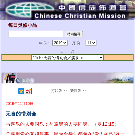
每日灵修小品
年 份：
月 份：
目 录
打印版 >>
繁體版 >>
2019年11月10日
无言的惜别会
与喜乐的人要同乐；与哀哭的人要同哭。（罗12:15）
总要用爱心互相服事。因为全律法都包在“爱人如己”这一