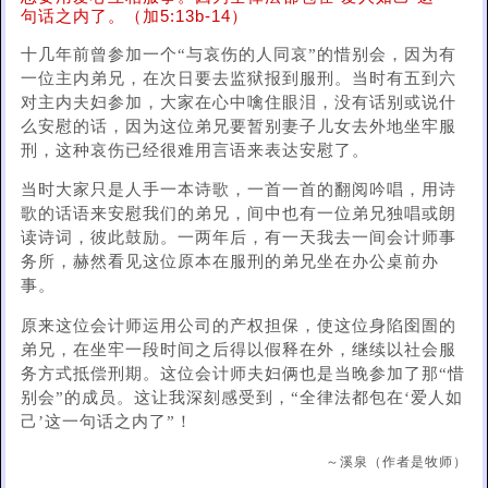
句话之内了。（加5:13b-14）
十几年前曾参加一个“与哀伤的人同哀”的惜别会，因为有
一位主内弟兄，在次日要去监狱报到服刑。当时有五到六
对主内夫妇参加，大家在心中噙住眼泪，没有话别或说什
么安慰的话，因为这位弟兄要暂别妻子儿女去外地坐牢服
刑，这种哀伤已经很难用言语来表达安慰了。
当时大家只是人手一本诗歌，一首一首的翻阅吟唱，用诗
歌的话语来安慰我们的弟兄，间中也有一位弟兄独唱或朗
读诗词，彼此鼓励。一两年后，有一天我去一间会计师事
务所，赫然看见这位原本在服刑的弟兄坐在办公桌前办
事。
原来这位会计师运用公司的产权担保，使这位身陷囹圄的
弟兄，在坐牢一段时间之后得以假释在外，继续以社会服
务方式抵偿刑期。这位会计师夫妇俩也是当晚参加了那“惜
别会”的成员。这让我深刻感受到，“全律法都包在‘爱人如
己’这一句话之内了”！
～溪泉（作者是牧师）