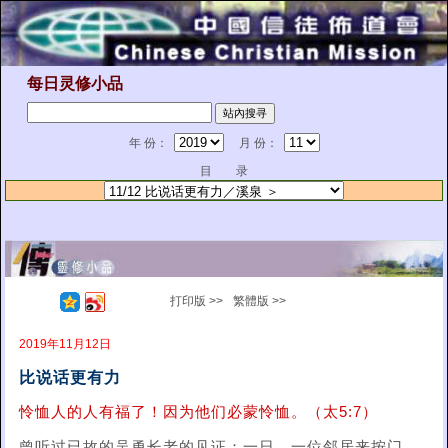
每日灵修小品
年 份：
月 份：
目 录
打印版 >>
繁體版 >>
2019年11月12日
比说话更有力
怜恤人的人有福了！因为他们必蒙怜恤。（太5:7）
曾听过已故的吴勇长老的见证：一日，一位邻居来按门