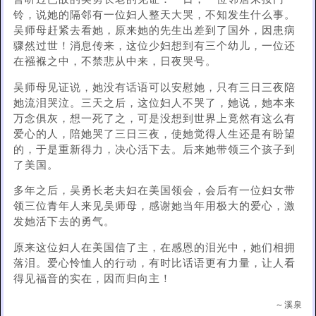
铃，说她的隔邻有一位妇人整天大哭，不知发生什么事。
吴师母赶紧去看她，原来她的先生出差到了国外，因患病
骤然过世！消息传来，这位少妇想到有三个幼儿，一位还
在襁褓之中，不禁悲从中来，日夜哭号。
吴师母见证说，她没有话语可以安慰她，只有三日三夜陪
她流泪哭泣。三天之后，这位妇人不哭了，她说，她本来
万念俱灰，想一死了之，可是没想到世界上竟然有这么有
爱心的人，陪她哭了三日三夜，使她觉得人生还是有盼望
的，于是重新得力，决心活下去。后来她带领三个孩子到
了美国。
多年之后，吴勇长老夫妇在美国领会，会后有一位妇女带
领三位青年人来见吴师母，感谢她当年用极大的爱心，激
发她活下去的勇气。
原来这位妇人在美国信了主，在感恩的泪光中，她们相拥
落泪。爱心怜恤人的行动，有时比话语更有力量，让人看
得见福音的实在，因而归向主！
～溪泉