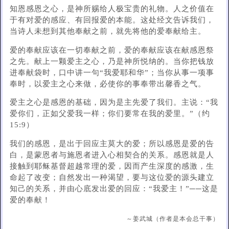
知恩感恩之心，是神所赐给人极宝贵的礼物。人之价值在
于有对爱的感应、有回报爱的本能。这处经文告诉我们，
当诗人未想到其他奉献之前，就先将他的爱奉献给主。
爱的奉献应该在一切奉献之前，爱的奉献应该在献感恩祭
之先。献上一颗爱主之心，乃是神所悦纳的。当你把钱放
进奉献袋时，口中讲一句“我爱耶和华”；当你从事一项事
奉时，以爱主之心来做，必使你的事奉带出馨香之气。
爱主之心是感恩的基础，因为是主先爱了我们。主说：“我
爱你们，正如父爱我一样；你们要常在我的爱里。”（约
15:9）
我们的感恩，是出于回应主莫大的爱；所以感恩是爱的告
白，是蒙恩者与施恩者进入心相契合的关系。感恩就是人
接触到耶稣基督超越常理的爱，因而产生深度的感激，生
命起了改变；自然发出一种渴望，要与这位爱的源头建立
知己的关系，并由心底发出爱的回应：“我爱主！”──这是
爱的奉献！
～姜武城（作者是本会总干事）