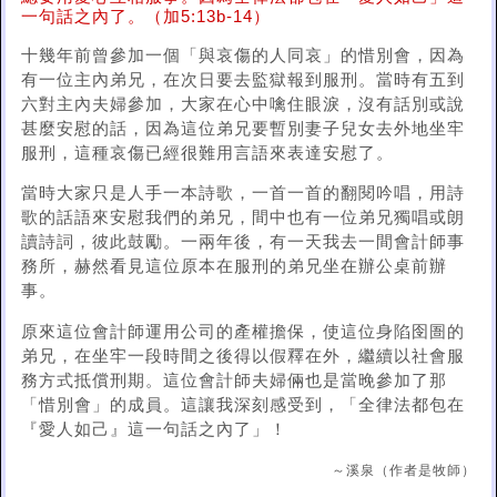
一句話之內了。（加5:13b-14）
十幾年前曾參加一個「與哀傷的人同哀」的惜別會，因為
有一位主內弟兄，在次日要去監獄報到服刑。當時有五到
六對主內夫婦參加，大家在心中噙住眼淚，沒有話別或說
甚麼安慰的話，因為這位弟兄要暫別妻子兒女去外地坐牢
服刑，這種哀傷已經很難用言語來表達安慰了。
當時大家只是人手一本詩歌，一首一首的翻閱吟唱，用詩
歌的話語來安慰我們的弟兄，間中也有一位弟兄獨唱或朗
讀詩詞，彼此鼓勵。一兩年後，有一天我去一間會計師事
務所，赫然看見這位原本在服刑的弟兄坐在辦公桌前辦
事。
原來這位會計師運用公司的產權擔保，使這位身陷囹圄的
弟兄，在坐牢一段時間之後得以假釋在外，繼續以社會服
務方式抵償刑期。這位會計師夫婦倆也是當晚參加了那
「惜別會」的成員。這讓我深刻感受到，「全律法都包在
『愛人如己』這一句話之內了」！
～溪泉（作者是牧師）