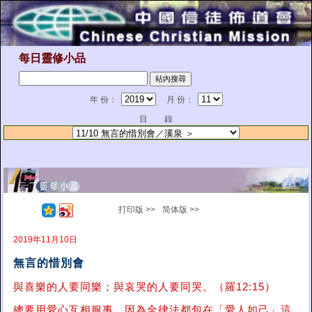
每日靈修小品
年 份：
月 份：
目 錄
打印版 >>
简体版 >>
2019年11月10日
無言的惜別會
與喜樂的人要同樂；與哀哭的人要同哭。（羅12:15）
總要用愛心互相服事。因為全律法都包在「愛人如己」這