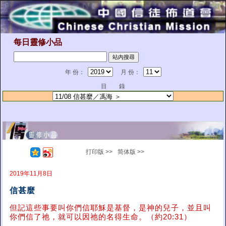
每日靈修小品
年 份：
月 份：
目 錄
打印版 >>
简体版 >>
2019年11月8日
信甚麼
但記這些事要叫你們信耶穌是基督，是神的兒子，並且叫
你們信了祂，就可以因祂的名得生命。（約20:31）