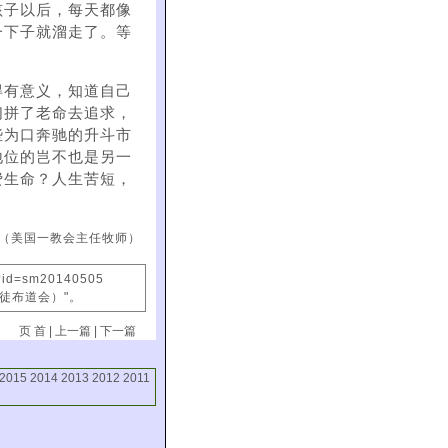
孩子以后，每天都像
一下子就溜走了。等
得有意义，知道自己
们拼了老命去追求，
些为口奔驰的升斗市
地位的岂不也是另一
费生命？人生苦短，
（美国一教会主任牧师）
x?id=sm20140505
信徒布道会）"。
页 首
|
上一篇
|
下一篇
2015
2014
2013
2012
2011