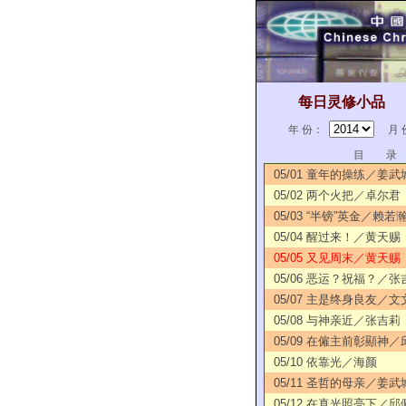
每日灵修小品
年 份：
月 
目 录
05/01 童年的操练／姜武
05/02 两个火把／卓尔君
05/03 “半镑”英金／赖若
05/04 醒过来！／黄天赐
05/05 又见周末／黄天赐
05/06 恶运？祝福？／张
05/07 主是终身良友／文
05/08 与神亲近／张吉莉
05/09 在僱主前彰顯神
05/10 依靠光／海颜
05/11 圣哲的母亲／姜武
05/12 在真光照亮下／邱