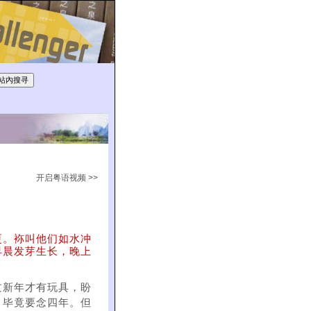
开启粤语视频 >>
更。袮叫他们如水冲
早晨发芽生长，晚上
过新年才有玩具，盼
，毕竟要念四年。但