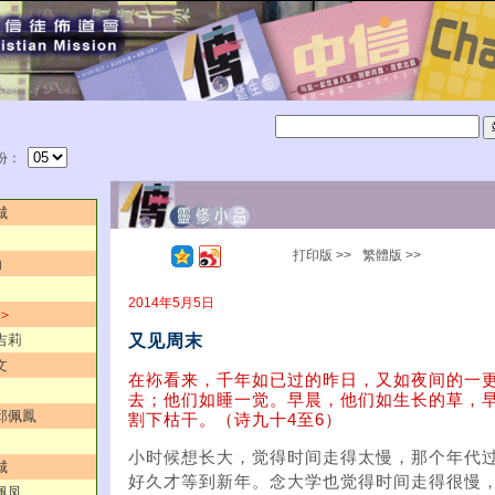
份：
城
打印版 >>
繁體版 >>
瀚
2014年5月5日
 ＞
又见周末
吉莉
文
在袮看来，千年如已过的昨日，又如夜间的一
去；他们如睡一觉。早晨，他们如生长的草，
／邱佩鳳
割下枯干。（诗九十4至6）
小时候想长大，觉得时间走得太慢，那个年代
城
好久才等到新年。念大学也觉得时间走得很慢
佩凤