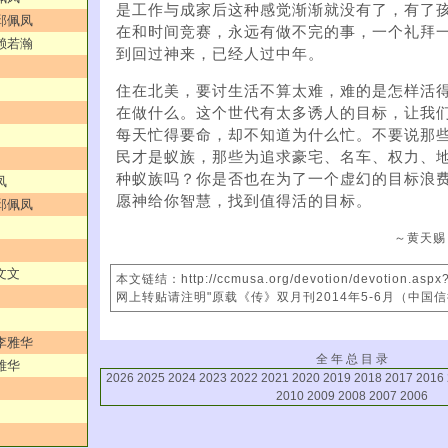
是工作与成家后这种感觉渐渐就没有了，有了
／邱佩凤
在和时间竞赛，永远有做不完的事，一个礼拜
／赖若瀚
到回过神来，已经人过中年。
住在北美，要讨生活不算太难，难的是怎样活
在做什么。这个世代有太多诱人的目标，让我
每天忙得要命，却不知道为什么忙。不要说那
民才是蚁族，那些为追求豪宅、名车、权力、
种蚁族吗？你是否也在为了一个虚幻的目标浪
凤
愿神给你智慧，找到值得活的目标。
／邱佩凤
～黄天赐
文文
本文链结：http://ccmusa.org/devotion/devotion.asp
网上转贴请注明"原载《传》双月刊2014年5-6月（中国
／李雅华
全 年 总 目 录
雅华
2026
2025
2024
2023
2022
2021
2020
2019
2018
2017
2016
2010
2009
2008
2007
2006