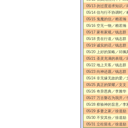
05/13 勿过度追求知识
05/14 信与行不协调时
05/15 鬼魔的信／赖若瀚
05/16 空无一物／赖若瀚
05/17 家有家规／钱志群
05/18 贵在行道／钱志群
05/19 诚实的话／钱志群
05/20 上好的策略／邱佩
05/21 圣灵充满的表现
05/22 地上天客／钱志群
05/23 向神还愿／钱志群
05/24 非无缘无故的爱／
05/25 真正的荣耀／文文
05/26 奇异恩典／李雅华
05/27 万古磐石为我开
05/28 察验神的旨意／李
05/29 多妻之家／徐道励
05/30 不安其份／徐道励
05/31 立柱留名／徐道励