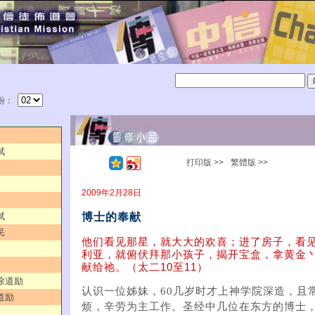
份：
斌
打印版 >>
繁體版 >>
2009年2月28日
博士的奉献
斌
民
他们看见那星，就大大的欢喜；进了房子，看
利亚，就俯伏拜那小孩子，揭开宝盒，拿黄金丶
献给祂。（太二10至11）
／徐道励
认识一位姊妹，60几岁时才上神学院深造，且
道励
烦，辛劳为主工作。圣经中几位在东方的博士，