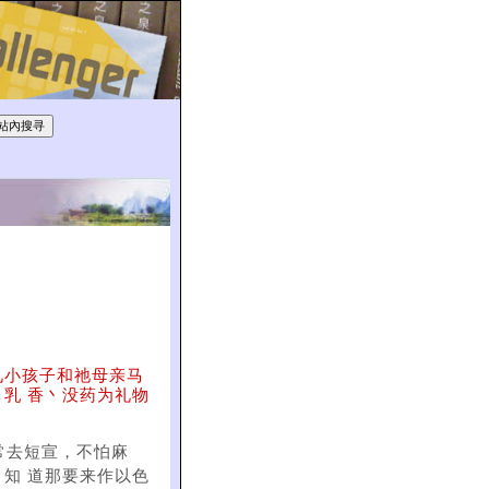
见小孩子和祂母亲马
乳 香丶没药为礼物
常去短宣，不怕麻
知 道那要来作以色