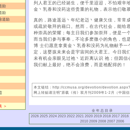
列人君王的已经诞生，便千里迢迢，不怕艰辛
道励
金丶乳香和没药这些贵重的礼物，表示他们敬
道励
／徐道励
真的，路途遥远丶年纪老迈丶健康欠佳，常常
或疏於敬拜的藉口。然而，在古代社会，能给君
种崇高的荣耀；每主日我们参加崇拜，便是一
而当我们参与事奉，不论多麽微小的角色，也
博 士们愿意拿黄金丶乳香和没药为礼物献予一
定，这婴孩未来会是宇宙间的大君王。今日我
未有机会亲眼见过祂丶近距离认识 祂；但因信
我们献上最好，绝不会浪费，而是祂配得的！
本文链结：http://ccmusa.org/devotion/devotion.asp
网上转贴请注明"原载《传》双月刊2009年1-2月（中国
霞
美 ＞
全 年 总 目 录
2026
2025
2024
2023
2022
2021
2020
2019
2018
2017
2016
2010
2009
2008
2007
2006