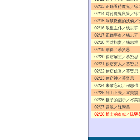
02/13 正确看待魔鬼／徐
02/14 对付魔鬼良策／徐
02/15 洞破撒但的技俩
02/16 敬重主仆／钱志群
02/17 正确事奉／钱志群
02/18 面对指责／钱志群
02/19 别偷／慕贤思
02/20 偷窃雇主／慕贤思
02/21 偷窃穷人／慕贤思
02/22 偷窃信誉／慕贤思
02/23 偷窃神／慕贤思
02/24 未敢忘记／程志强
02/25 到山上去／岑美霞
02/26 幔子的启示／岑美
02/27 岂敢／陈巽美
02/28 博士的奉献／陈巽