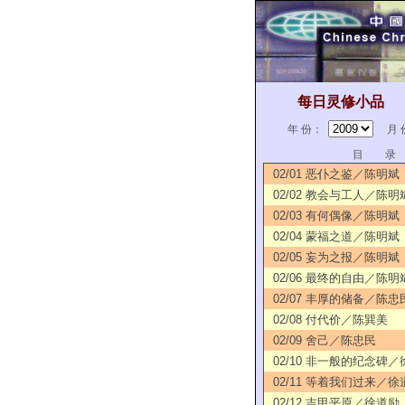
每日灵修小品
年 份：
月 
目 录
02/01 恶仆之鉴／陈明斌
02/02 教会与工人／陈明
02/03 有何偶像／陈明斌
02/04 蒙福之道／陈明斌
02/05 妄为之报／陈明斌
02/06 最终的自由／陈明
02/07 丰厚的储备／陈忠
02/08 付代价／陈巽美
02/09 舍己／陈忠民
02/10 非一般的纪念碑
02/11 等着我们过来／徐
02/12 吉甲平原／徐道励