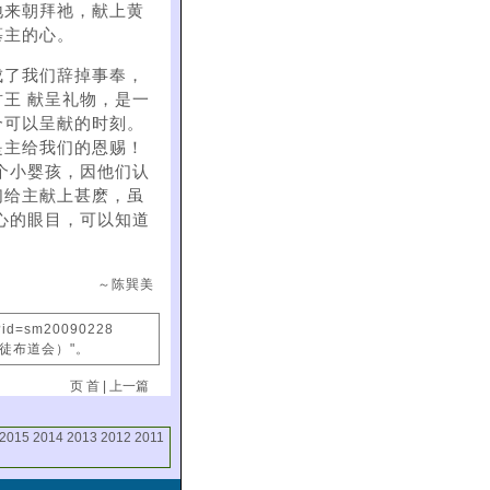
地来朝拜祂，献上黄
慕主的心。
成了我们辞掉事奉，
王 献呈礼物，是一
个可以呈献的时刻。
是主给我们的恩赐！
个小婴孩，因他们认
们给主献上甚麽，虽
心的眼目，可以知道
～陈巽美
x?id=sm20090228
信徒布道会）"。
页 首
|
上一篇
2015
2014
2013
2012
2011