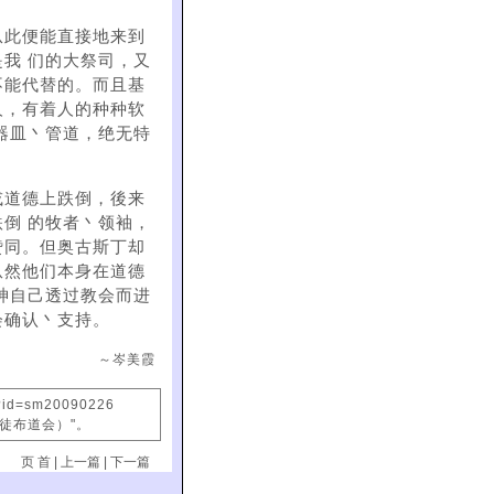
从此便能直接地来到
我 们的大祭司，又
不能代替的。而且基
人，有着人的种种软
器皿丶管道，绝无特
或道德上跌倒，後来
倒 的牧者丶领袖，
赞同。但奥古斯丁却
纵然他们本身在道德
神自己透过教会而进
会确认丶支持。
～岑美霞
x?id=sm20090226
信徒布道会）"。
页 首
|
上一篇
|
下一篇