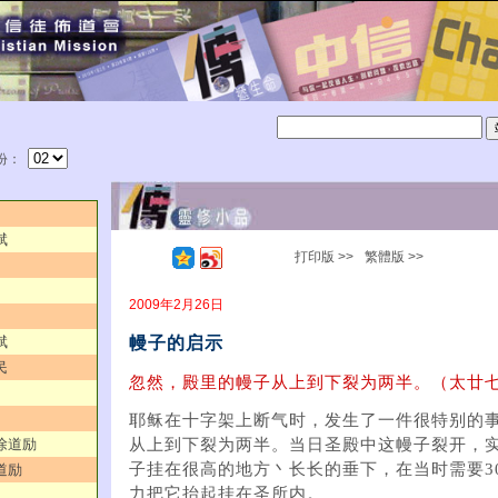
份：
斌
打印版 >>
繁體版 >>
2009年2月26日
幔子的启示
斌
民
忽然，殿里的幔子从上到下裂为两半。（太廿七
耶稣在十字架上断气时，发生了一件很特别的
／徐道励
从上到下裂为两半。当日圣殿中这幔子裂开，实
子挂在很高的地方丶长长的垂下，在当时需要3
道励
力把它抬起挂在圣所内。