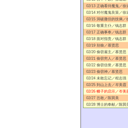
02/13 正确看待魔鬼／徐
02/14 对付魔鬼良策／徐
02/15 洞破撒但的技俩
02/16 敬重主仆／钱志群
02/17 正确事奉／钱志群
02/18 面对指责／钱志群
02/19 别偷／慕贤思
02/20 偷窃雇主／慕贤思
02/21 偷窃穷人／慕贤思
02/22 偷窃信誉／慕贤思
02/23 偷窃神／慕贤思
02/24 未敢忘记／程志强
02/25 到山上去／岑美霞
02/26 幔子的启示／岑美
02/27 岂敢／陈巽美
02/28 博士的奉献／陈巽