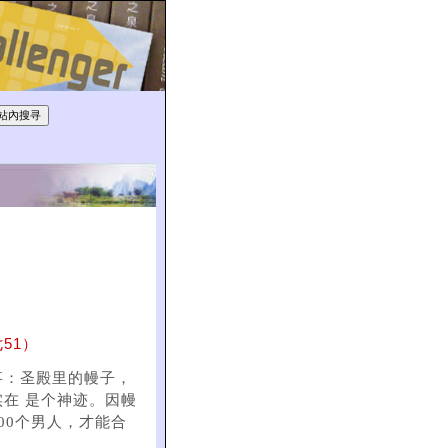
51）
事：圣殿里的幔子，
在 是个神迹。因幔
00个男人，才能合