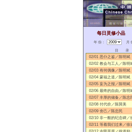
每日灵修小品
年 份：
月 
目 录
02/01 恶仆之鉴／陈明斌
02/02 教会与工人／陈明
02/03 有何偶像／陈明斌
02/04 蒙福之道／陈明斌
02/05 妄为之报／陈明斌
02/06 最终的自由／陈明
02/07 丰厚的储备／陈忠
02/08 付代价／陈巽美
02/09 舍己／陈忠民
02/10 非一般的纪念碑
02/11 等着我们过来／徐
02/12 吉甲平原／徐道励