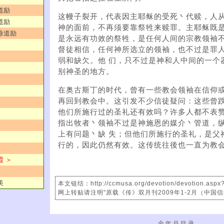
道励
这幔子裂开，代表因主耶稣的受死丶代赎，人
道励
神的面前，不再须要靠祭牲来赎罪。主耶稣既是
／徐道励
是永远有功效的祭牲，是任何人间的宗教领袖
督徒相信，任何神所选立的领袖，也不过是罪
弱和缺欠。他 们，只不过是神和人中间的一个
别神圣的地方。
在奥古斯丁的时代，曾有一些教会领袖在信仰
再回到教会中。这引发不少信徒疑问：这些曾跌
他们所施行过的圣礼还有效吗？许多人都不表
指出牧者丶领袖不过是神施恩的媒介丶管道，
上有问题丶缺 失；但他们所施行的圣礼，是父
行的，因此仍然有效。这传统往後也一直为教
霞 ＞
美
本文链结：http://ccmusa.org/devotion/devotion.asp
网上转贴请注明"原载《传》双月刊2009年1-2月（中国
全 年 总 目 录