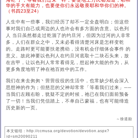
海乾 了，等着我们过来一样，要使地上万民都知道，耶和
华的手大有能力，也要使你们永远敬畏耶和华你们的神。
（书四23至24）
人生中有一些事，我们经历了却不一定全盘明白；但这些
事对我们自己或周边的人也许会有多方面的含意。以色列
人 当日虽然都走过乾涸了的约旦河，但因为过河的人非常
多，人们在群众之中，又未必看得清楚河床是怎样变乾
的。走路时更可能要扶老携幼，没有机会仔细体会事件 的
意义。故此神要以色列人在约旦河底取十二块石头来，放
在吉甲，让以色列人常常看得见，想起神大能的作为，从
更多角度地明了神在祂百姓中的工作。
我们在来去匆匆丶营营役役的生活中，也常缺少机会深入
思想神的作为；但慈悲的父神却常常「等着我们过来」──
当我们左顾右盼，犹疑不定的时候，祂已在我们面前预备
了一切！当我们凭信踏上，不单自己蒙福，也有可能缔造
历史新的一页。
～徐道励
本文链结：http://ccmusa.org/devotion/devotion.aspx?
id=sm20090211