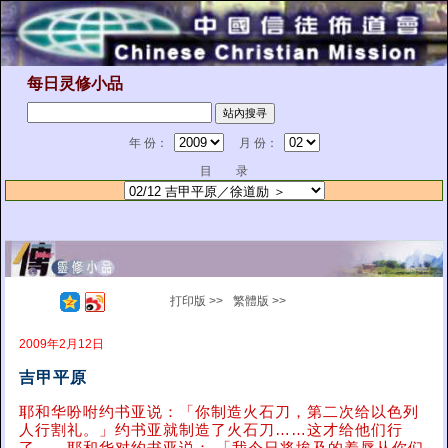
每日灵修小品
年 份：
月 份：
目 录
打印版 >>
繁體版 >>
2009年2月12日
吉甲平原
耶和华吩咐约书亚说：「你制造火石刀，第二次给以色列
人行割礼。」约书亚就制造了火石刀……这才给他们行