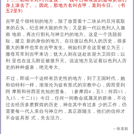
了……耶和华对约书亚说： 「我今日将埃及的羞辱从你们
身上滚去了。」因此，那地方名叫吉甲，直到今日。（书
五2至9）
吉甲是个很特别的地方，除了放置着十二块从约旦河底取
来的石头，纪念神大能的作为；又是新一代以色列人入迦
南 地前，再次行割礼与神立约的地方。这是一个洗脱前
耻，建立 新的身份的地方。在往後以色列人的历史，很多
重大的事件也常在吉甲发生。例如扫罗在这里被立为王；
撒母耳常到吉甲来访；犹大人则在这处欢迎大卫回归；以
利 亚也在这儿附近被接升天。说这地方见证着以色列人历
史的种种盛衰，绝无夸大。
不过，即或一个这样有历史性的地方，到了王国时代，她
和伯特利一样，渐渐沦为徒有形式的宗教中心，因而受到
阿 摩斯和何西亚先知的责备。（参摩四4，五5；何四15，
九15，十二11）今日，任何一间教会或属灵的群体，不论
过去经历多麽辉煌的历史，神在其中有过多 少的工作，仍
需要每一代人亲自与神立约，真正跟随主，他们的信仰才
不会徒具形 式，失去活力。
～徐道励