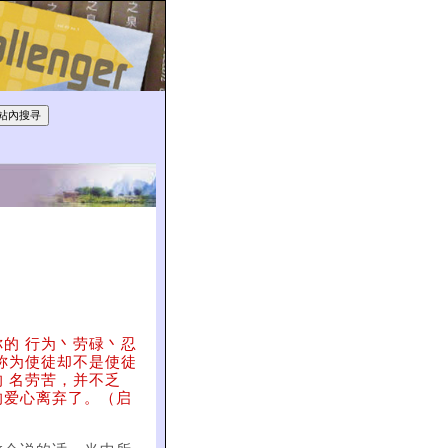
你的 行为丶劳碌丶忍
称为使徒却不是使徒
 名劳苦，并不乏
的爱心离弃了。（启