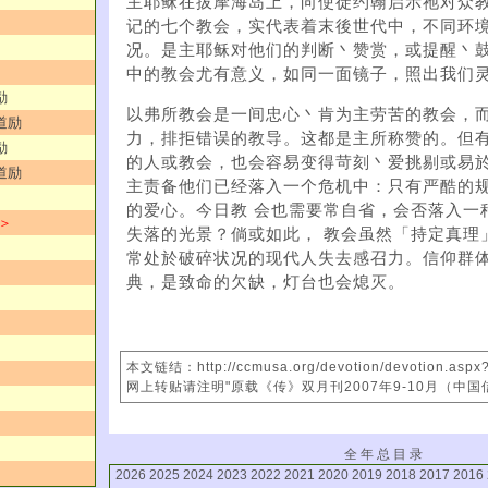
主耶稣在拔摩海岛上，向使徒约翰启示祂对众
记的七个教会，实代表着末後世代中，不同环境
况。是主耶稣对他们的判断丶赞赏，或提醒丶鼓
中的教会尤有意义，如同一面镜子，照出我们
励
以弗所教会是一间忠心丶肯为主劳苦的教会，
道励
力，排拒错误的教导。这都是主所称赞的。但有
励
的人或教会，也会容易变得苛刻丶爱挑剔或易
道励
主责备他们已经落入一个危机中：只有严酷的
的爱心。今日教 会也需要常自省，会否落入一
 ＞
失落的光景？倘或如此， 教会虽然「持定真理
常处於破碎状况的现代人失去感召力。信仰群
典，是致命的欠缺，灯台也会熄灭。
本文链结：http://ccmusa.org/devotion/devotion.asp
网上转贴请注明"原载《传》双月刊2007年9-10月（中国
全 年 总 目 录
2026
2025
2024
2023
2022
2021
2020
2019
2018
2017
2016