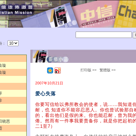
份：
汝璇
打印版 >>
繁體版 >>
汝璇
2007年10月21日
爱心失落
萍
珍
你要写信给以弗所教会的使者，说
……
我知道
耐，也 知道你不能容忍恶人。你也曾试验那自
的，看出他们是假的来。你也能忍耐，曾为我的
倦。然而有一件事我要责备你，就是你把起初
／田晓恩
二1至7）
霞