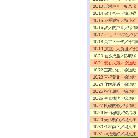
10/13 反对声音／杨凤仪
10/14 保守合一／钱卫梁
10/15 慈爱诚实／甄小玲
10/16 敌人的声音／徐道
10/17 不过早下结论／徐
10/18 为了下一代／徐道
10/19 加重别人负担／徐
10/20 被拣成圣／陈明斌
10/21 爱心失落／徐道励
10/22 至死忠心／徐道励
10/23 直捣黄龙／徐道励
10/24 化解矛盾／徐道励
10/25 持守原则／徐道励
10/26 事奉热忱／徐道励
10/27 刚硬的心／徐道励
10/28 应当思想／梁洁琼
10/29 无法明白／冯文庄
10/30 住在荫下／冯文庄
10/31 神治最好／冯文庄