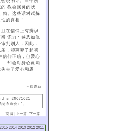
教会说的话。当中所
的 教会属灵的状
 励。这些话对试炼
灵性的真相！
而且在信仰上有辨识
辨 识力丶嫉恶如仇
於审判别人；因此，
规条，却离弃了起初
种信仰正确，但爱心
」，却会对身心灵均
体失去了爱心和恩
～徐道励
x?id=sm20071021
信徒布道会）"。
页 首
|
上一篇
|
下一篇
2015
2014
2013
2012
2011