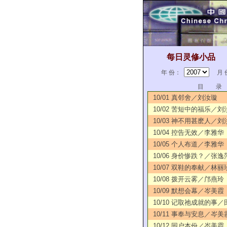
每日灵修小品
年 份：
月 
目 录
10/01 真邻舍／刘汝璇
10/02 苦短中的福乐／刘
10/03 神不用甚麽人／刘
10/04 控告无效／李雅华
10/05 个人布道／李雅华
10/06 身价惨跌？／张逸
10/07 双鞋的奉献／林丽
10/08 拨开云雾／邝燕玲
10/09 默想会幕／岑美霞
10/10 记取祂成就的事
10/11 事奉与安息／岑美
10/12 园户本份／岑美霞