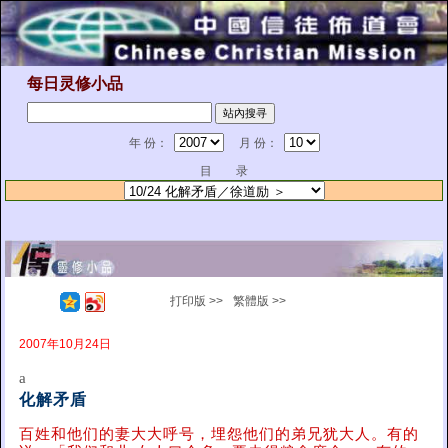
每日灵修小品
年 份：
月 份：
目 录
打印版 >>
繁體版 >>
2007年10月24日
a
化解矛盾
百姓和他们的妻大大呼号，埋怨他们的弟兄犹大人。有的