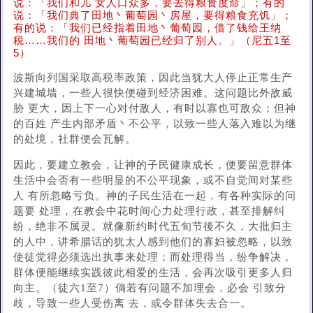
说：「我们和儿 女人口众多，要去得粮食度命」；有的
说：「我们典了田地丶葡萄园丶房屋，要得粮食充饥」；
有的说：「我们已经指着田地丶葡萄园，借了钱给王纳
税……我们的 田地丶葡萄园已经归了别人。」（尼五1至
5）
波斯向列国采取高税率政策，因此当犹大人停止正常生产
兴建城墙，一些人很快便碰到经济困难。这问题比外敌威
胁 更大，因上下一心对付敌人，有时以寡也可敌众；但神
的百姓 产生内部矛盾丶不公平，以致一些人落入难以为继
的处境，社群便会瓦解。
因此，要建立教会，让神的子民健康成长，便要留意群体
生活中会否有一些明显的不公平现象，或不自觉间对某些
人 有所忽略亏负。神的子民生活在一起，有各种实际的问
题要 处理，在教会中花时间心力处理行政，甚至排解纠
纷，绝非不属灵。就像新约时代五旬节後不久，大批归主
的人中，讲希腊话的犹太人感到他们的寡妇被忽略，以致
使徒觉得必须选出执事来处理；而处理得当，纷争解决，
群体便能继续实践彼此相爱的生活，会再次吸引更多人归
向主。（徒六1至7）倘若有问题不加理会，必会 引致分
歧，导致一些人受伤离 去，或令群体失去合一。