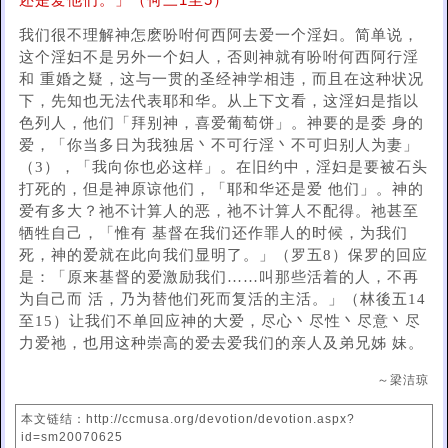
还是爱他们。」（何三1至5）
我们很不理解神怎麽吩咐何西阿去爱一个淫妇。简单说，
这个淫妇不是另外一个妇人，否则神就有吩咐何西阿行淫
和 重婚之疑，这与一贯的圣经神学相违，而且在这种状况
下，先知也无法代表耶和华。从上下文看，这淫妇是指以
色列人，他们「拜别神，喜爱葡萄饼」。神要的是委 身的
爱，「你当多日为我独居丶不可行淫丶不可归别人为妻」
（3），「我向你也必这样」。在旧约中，淫妇是要被石头
打死的，但是神原谅他们，「耶和华还是爱 他们」。神的
爱有多大？祂不计算人的恶，祂不计算人不配得。祂甚至
牺牲自己，「惟有 基督在我们还作罪人的时候，为我们
死，神的爱就在此向我们显明了。」（罗五8）保罗的回应
是：「原来基督的爱激励我们……叫那些活着的人，不再
为自己而 活，乃为替他们死而复活的主活。」（林後五14
至15）让我们不单回应神的大爱，尽心丶尽性丶尽意丶尽
力爱祂，也用这种崇高的爱去爱我们的亲人及弟兄姊 妹。
～梁洁琼
本文链结：http://ccmusa.org/devotion/devotion.aspx?
id=sm20070625