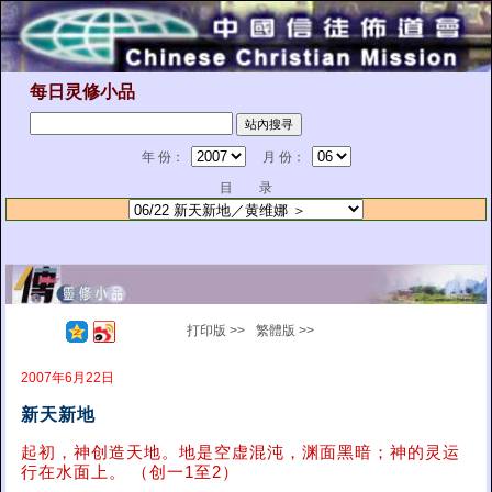
每日灵修小品
年 份：
月 份：
目 录
打印版 >>
繁體版 >>
2007年6月22日
新天新地
起初，神创造天地。地是空虚混沌，渊面黑暗；神的灵运
行在水面上。 （创一1至2）