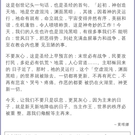
这是创世记头一句话，也是圣经的首句。「起初，神创造
天地。地是空虚混沌，渊面黑暗」，其後，因着神的灵运
行，祂命有就有，命立就立，宇宙变得井然有序，美丽和
谐，生机蓬勃，令人啧啧称羡。这是神奇妙的工作！今
天，我们的人生也许也是混沌黑暗，有很多事我们不 能明
白：世风日下，邪恶得势，到处充满血腥暴力和战争，甚
至在教会内也屡 见丑陋的事。
不要灰心，这是圣经上早预言的：末世必有战争，民要攻
打民，多处必有饥荒丶地震，人心背道……。主耶稣回来
的 日子近了。那时，祂的灵运行，这个「空虚混沌，渊面
黑暗」的世界就被除去。一切都将更新。不再有死亡，不
再有悲哀丶哭号丶疼痛。作恶的都要 被扔在火湖里。神更
新一切。
今天，让我们不要只是叹息，更莫灰心，因为主来的日
子，就是新天新地降临的日子。当主作王，世界的秩序必
被重 整。愿我们儆醒等主再来。
～黄维娜