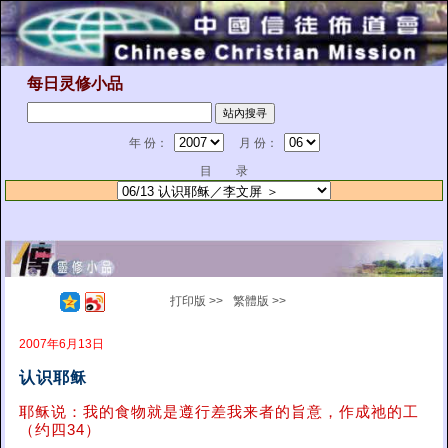
每日灵修小品
年 份：
月 份：
目 录
打印版 >>
繁體版 >>
2007年6月13日
认识耶稣
耶稣说：我的食物就是遵行差我来者的旨意，作成祂的工
（约四34）