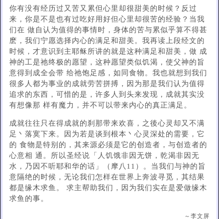
你有没有经历过又苦又累但心里却很甜美的时候？反过
来，你是不是也有过吃好用好但心里却很苦的经验？当我
们在 做自认为值得的事情时，身体的苦与累似乎算不得甚
麽，我们宁愿选择内心的满足和甜美。我再读上段经文的
时候，才意识到主耶稣所讲的就是这种满足和甜美，做 成
神的工是祂终极的愿望，这种愿望类似饥渴，使父神的旨
意得到成全会带 给祂饱足感，如同食物。我也就想到我们
很多人都为事业的成就劳苦拼搏，因为那是我们认为值得
追求的东西，可惜的是，许多人到头来发现，成就其实没
有想像那 样有魔力，并不可以带来内心的真正满足。
成就往往只在得成就的刹那带来欢喜，之後心灵却又不满
足丶落寞下来。因为若是谈到根本丶心灵深处的需要，它
的 食物是特别的，其来源必须是它的创造者，与创造者的
心意相 通。所以圣经说「人饥饿非因无饼，乾渴非因无
水，乃因不听耶和华的话」（摩八11）。当我们与神的旨
意隔绝的时候，无论我们怎样在世界上奔波寻觅，其结果
都是缘木求鱼。 求主帮助我们，因为我们实在是爱做缘木
求鱼的事。
～李文屏