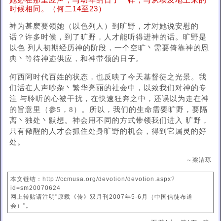
她必在那里应声，与幼年的日子一样，与从埃及地上来的
时候相同。（何二14至23）
神为甚麽要领她（以色列人）到旷野，才对她说安慰的
话？许多时候，到了旷野，人才能听得进神的话。旷野是
以色 列人初期经历神的阶段，一个空旷丶需要倚靠神的恩
典丶等待神迹供应，和神带领的日子。
何西阿时代百姓的状态，也反映了今天基督徒之光景。我
们活在人声吵杂丶繁华亮丽的社会中，以致我们对神的专
注 与聆听的心被干扰，在快速狂奔之中，还误以为走在神
的旨意里（参5，8）。所以，我们的生命需要旷野，要隔
离丶独处丶默想。神会用不同的方式带领我们进入 旷野，
只有儆醒的人才会抓住处身旷野的机会，得到它属灵的好
处。
～梁洁琼
本文链结：http://ccmusa.org/devotion/devotion.aspx?
id=sm20070624
网上转贴请注明"原载《传》双月刊2007年5-6月（中国信徒布道
会）"。