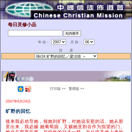
每日灵修小品
年 份：
月 份：
目 录
打印版 >>
繁體版 >>
2007年6月24日
旷野的回忆
後来我必劝导她，领她到旷野，对她说安慰的话。她从那
里出来，我必赐 她葡萄园，又赐她亚割谷作为指望的门。