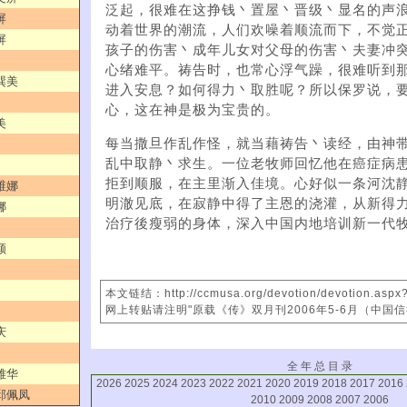
泛起，很难在这挣钱丶置屋丶晋级丶显名的声
屏
动着世界的潮流，人们欢噪着顺流而下，不觉
屏
孩子的伤害丶成年儿女对父母的伤害丶夫妻冲
心绪难平。祷告时，也常心浮气躁，很难听到
巽美
进入安息？如何得力丶取胜呢？所以保罗说，
心，这在神是极为宝贵的。
美
每当撒旦作乱作怪，就当藉祷告丶读经，由神
乱中取静丶求生。一位老牧师回忆他在癌症病
拒到顺服，在主里渐入佳境。心好似一条河沈
维娜
明澈见底，在寂静中得了主恩的浇灌，从新得
娜
治疗後瘦弱的身体，深入中国内地培训新一代
颜
本文链结：http://ccmusa.org/devotion/devotion.asp
网上转贴请注明"原载《传》双月刊2006年5-6月（中国
庆
全 年 总 目 录
雅华
2026
2025
2024
2023
2022
2021
2020
2019
2018
2017
2016
／邱佩凤
2010
2009
2008
2007
2006