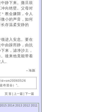
浪中静下来。撒旦鼓
正冲向绝壁。父母对
突丶教会嫌隙，令人
那微小的声音，如何
要长存温柔安静的
带领进入安息。要在
患中由躁而静，由抗
静下来，滤净沙土，
力。後来他竟能带着
牧人。
～海颜
x?id=sm20060526
信徒布道会）"。
页 首
|
上一篇
|
下一篇
2015
2014
2013
2012
2011