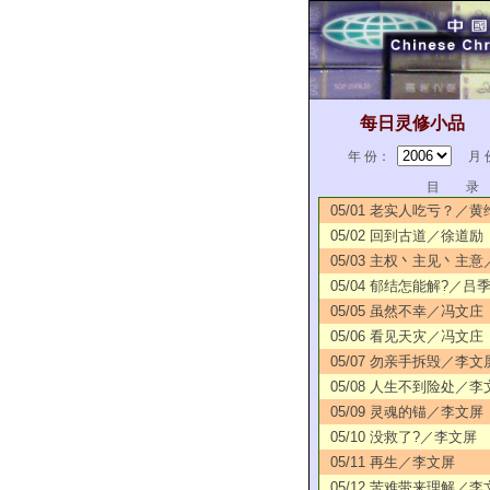
每日灵修小品
年 份：
月 
目 录
05/01 老实人吃亏？／黄
05/02 回到古道／徐道励
05/03 主权丶主见丶主
05/04 郁结怎能解?／吕
05/05 虽然不幸／冯文庄
05/06 看见天灾／冯文庄
05/07 勿亲手拆毁／李文
05/08 人生不到险处／李
05/09 灵魂的锚／李文屏
05/10 没救了?／李文屏
05/11 再生／李文屏
05/12 苦难带来理解／李