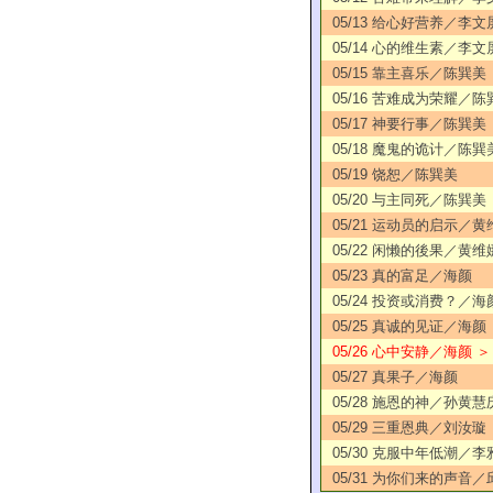
05/13 给心好营养／李文
05/14 心的维生素／李文
05/15 靠主喜乐／陈巽美
05/16 苦难成为荣耀／陈
05/17 神要行事／陈巽美
05/18 魔鬼的诡计／陈巽
05/19 饶恕／陈巽美
05/20 与主同死／陈巽美
05/21 运动员的启示／黄
05/22 闲懒的後果／黄维
05/23 真的富足／海颜
05/24 投资或消费？／海
05/25 真诚的见证／海颜
05/26 心中安静／海颜 ＞
05/27 真果子／海颜
05/28 施恩的神／孙黄慧
05/29 三重恩典／刘汝璇
05/30 克服中年低潮／李
05/31 为你们来的声音