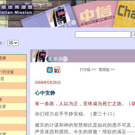
份：
维娜
打印版 >>
繁體版 >>
意／刘汝璇
季霓
2006年5月26日
心中安静
屏
有一条路，人以为正，至终成为死亡之路。（箴
文屏
你们得力在乎平静安稳。（赛三十15）
撒旦的计谋和神的智慧相比是如此的愚不可及
声音迷惑和搅扰。今生的骄傲丶情欲的满足⋯
文屏