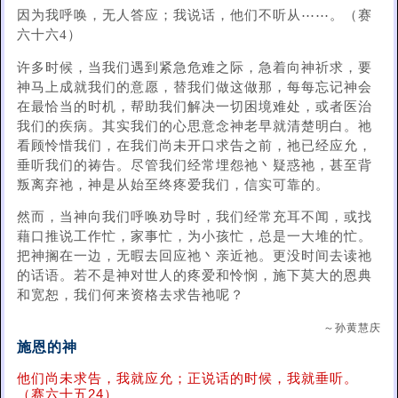
因为我呼唤，无人答应；我说话，他们不听从⋯⋯。（赛
六十六4）
许多时候，当我们遇到紧急危难之际，急着向神祈求，要
神马上成就我们的意愿，替我们做这做那，每每忘记神会
在最恰当的时机，帮助我们解决一切困境难处，或者医治
我们的疾病。其实我们的心思意念神老早就清楚明白。祂
看顾怜惜我们，在我们尚未开口求告之前，祂已经应允，
垂听我们的祷告。尽管我们经常埋怨祂丶疑惑祂，甚至背
叛离弃祂，神是从始至终疼爱我们，信实可靠的。
然而，当神向我们呼唤劝导时，我们经常充耳不闻，或找
藉口推说工作忙，家事忙，为小孩忙，总是一大堆的忙。
把神搁在一边，无暇去回应祂丶亲近祂。更没时间去读祂
的话语。若不是神对世人的疼爱和怜悯，施下莫大的恩典
和宽恕，我们何来资格去求告祂呢？
～孙黄慧庆
施恩的神
他们尚未求告，我就应允；正说话的时候，我就垂听。
（赛六十五24）