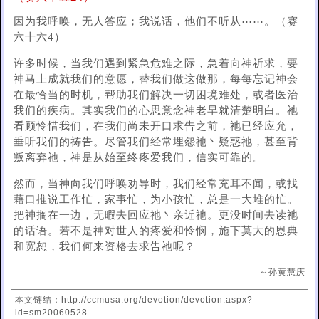
因为我呼唤，无人答应；我说话，他们不听从⋯⋯。（赛
六十六4）
许多时候，当我们遇到紧急危难之际，急着向神祈求，要
神马上成就我们的意愿，替我们做这做那，每每忘记神会
在最恰当的时机，帮助我们解决一切困境难处，或者医治
我们的疾病。其实我们的心思意念神老早就清楚明白。祂
看顾怜惜我们，在我们尚未开口求告之前，祂已经应允，
垂听我们的祷告。尽管我们经常埋怨祂丶疑惑祂，甚至背
叛离弃祂，神是从始至终疼爱我们，信实可靠的。
然而，当神向我们呼唤劝导时，我们经常充耳不闻，或找
藉口推说工作忙，家事忙，为小孩忙，总是一大堆的忙。
把神搁在一边，无暇去回应祂丶亲近祂。更没时间去读祂
的话语。若不是神对世人的疼爱和怜悯，施下莫大的恩典
和宽恕，我们何来资格去求告祂呢？
～孙黄慧庆
本文链结：http://ccmusa.org/devotion/devotion.aspx?
id=sm20060528