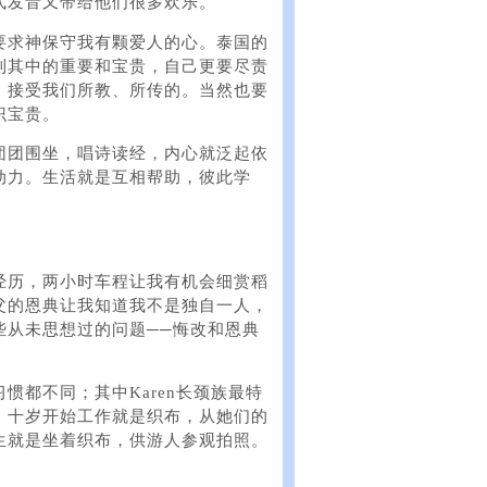
式发音又带给他们很多欢乐。
要求神保守我有颗爱人的心。泰国的
到其中的重要和宝贵，自己更要尽责
，接受我们所教、所传的。当然也要
识宝贵。
团团围坐，唱诗读经，内心就泛起依
动力。生活就是互相帮助，彼此学
经历，两小时车程让我有机会细赏稻
父的恩典让我知道我不是独自一人，
些从未思想过的问题──悔改和恩典
惯都不同；其中Karen长颈族最特
！十岁开始工作就是织布，从她们的
生就是坐着织布，供游人参观拍照。