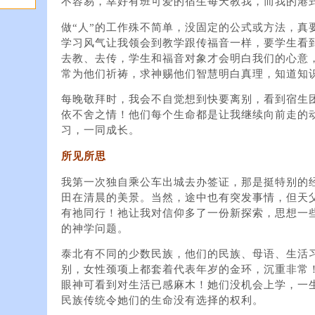
不容易，幸好有班可爱的宿生每天教我，而我的港
做“人”的工作殊不简单，没固定的公式或方法，真
学习风气让我领会到教学跟传福音一样，要学生看
去教、去传，学生和福音对象才会明白我们的心意
常为他们祈祷，求神赐他们智慧明白真理，知道知
每晚敬拜时，我会不自觉想到快要离别，看到宿生
依不舍之情！他们每个生命都是让我继续向前走的
习，一同成长。
所见所思
我第一次独自乘公车出城去办签证，那是挺特别的
田在清晨的美景。当然，途中也有突发事情，但天
有祂同行！祂让我对信仰多了一份新探索，思想一
的神学问题。
泰北有不同的少数民族，他们的民族、母语、生活习
别，女性颈项上都套着代表年岁的金环，沉重非常
眼神可看到对生活已感麻木！她们没机会上学，一
民族传统令她们的生命没有选择的权利。