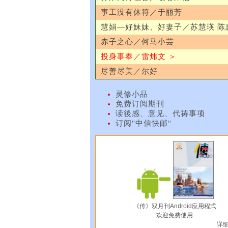
事工没有休符／于丽芳
慧娟—好妹妹、好妻子／苏慧瑛 陈
赤子之心／何马小芸
投身事奉／雷炜文 ＞
尽善尽美／尔好
灵修小品
免费订阅期刊
读後感、意见、代祷事项
订阅"中信快邮"
《传》双月刊Android应用程式
欢迎免费使用
详细