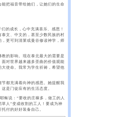
会能把福音带给她们，让她们的生命
孩子们的成长，心中充满喜乐、感恩！
有泰文、中文的，甚至少数民族的村
的，更可到清莱或曼谷修读神学，师
佛教的影响。现在泰北最大的需要是
，面对世界越来越多歪曲的价值观能
的大使命。我常为学生祈祷，希望他
细节都充满着向神的感恩。她提醒我
，这是门徒应有的生活态度。
耶稣说：“要收的庄稼多，做工的人
稻草人”变成收割的工人！要成为神
所托付的好好装备自己。