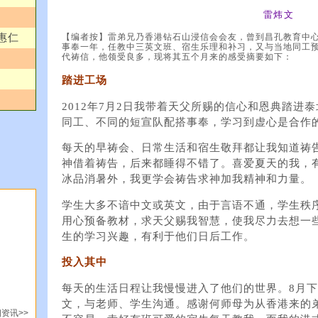
雷炜文
惠仁
【编者按】雷弟兄乃香港钻石山浸信会会友，曾到昌孔教育中心
事奉一年，任教中三英文班、宿生乐理和补习，又与当地同工预
代祷信，他领受良多，现将其五个月来的感受摘要如下：
踏进工场
2012年7月2日我带着天父所赐的信心和恩典踏进
同工、不同的短宣队配搭事奉，学习到虚心是合作
每天的早祷会、日常生活和宿生敬拜都让我知道祷
神借着祷告，后来都睡得不错了。喜爱夏天的我，
冰品消暑外，我更学会祷告求神加我精神和力量。
学生大多不谙中文或英文，由于言语不通，学生秩
用心预备教材，求天父赐我智慧，使我尽力去想一
生的学习兴趣，有利于他们日后工作。
投入其中
每天的生活日程让我慢慢进入了他们的世界。8月
文，与老师、学生沟通。感谢何师母为从香港来的
资讯>>