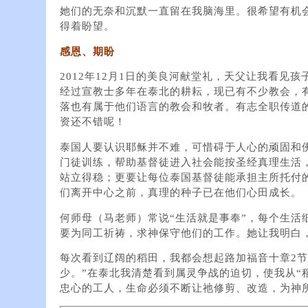
她们的无奈和沉默一直留在我脑海里。很希望有机
得着盼望。
感恩、期盼
2012年12月1日的美良河献堂礼，天父让我看见
经过宣教士多年在泰北的耕耘，现已有不少教会，
落也有属于他们语言的教会和牧者。有志全职传道
资还不错呢！
泰国人要认识耶稣并不难，可惜碍于人心的顽固和
门徒训练，帮助基督徒进入社会能按圣经真理生活
站立得稳；更要让每位泰国基督徒能承担主所托付
们离开中心之前，真理的种子已在他们心田成长。
何师母（马老师）常说“生活就是事奉”，每个生活
要为同工祈祷，求神保守他们的工作。她让我明白
每次看到辽阔的稻田，我都会想起路加福音十章2节
少。”在泰北我清楚看到属灵争战的迫切，使我从“
忠心的工人，生命必须不断让祂修剪、改造，为神