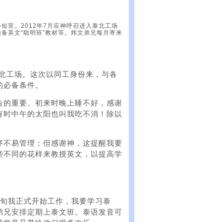
短宣。2012年7月应神呼召进入泰北工场
备英文“聪明班”教材等。炜文弟兄每月寄来
泰北工场。这次以同工身份来，与各
的必备条件。
告的重要。初来时晚上睡不好，感谢
有时中午的太阳也叫我吃不消！除以
序不易管理；但感谢神，这提醒我要
些不同的花样来教授英文，以提高学
下旬我正式开始工作，我要学习泰
弟兄安排定期上泰文班。泰语发音可