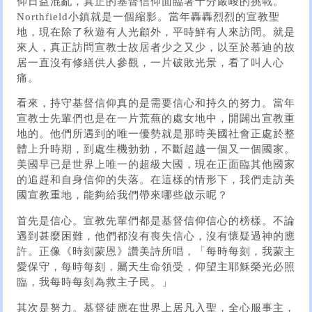
仰日益混亂，真正的基督信仰面臨著十分嚴峻的挑戰。
Northfield小鎮就是一個縮影。當年轟轟烈烈的宣教聖
地，現在除了秋遊有人光顧外，平時鮮有人來訪問。就是
來人，真正訪問宣教士故居者少之又少，以至於慕迪的故
居一直沒有修繕供人參觀，一片破敗光景，看了叫人心
痛。
看來，持守基督信仰真的是需要信心和持久的努力。當年
宣教士先輩們也是在一片荒蕪的處女地中，開闢出宣教重
地的。他們所遇到的唯一優勢就是那時美國社會正處於整
體上升時期，到處生機勃勃，不斷超越一個又一個國家。
美國早已是世界上唯一的超級大國，現在正面臨其他國家
的追趕和自身信仰的失落。在這樣的情形下，我們走訪美
國宣教重地，能夠給我們帶來哪些啟示呢？
首先是信心。宣教先輩們都是基督信仰信心的榜樣。不論
遇到甚麼困難，他們都沒有喪失信心，沒有懷疑過神的應
許。正像《時刻蒙恩》讚美詩所唱，「每時每刻，我蒙主
愛保守，每時每刻，屬天生命領受，仰望主耶穌榮光必照
臨，我每時每刻為救主子民。」
其次是努力。基督徒應在世界上居凡入聖，全心服事主，