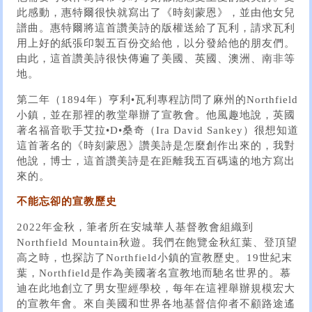
此感動，惠特爾很快就寫出了《時刻蒙恩》，並由他女兒
譜曲。惠特爾將這首讚美詩的版權送給了瓦利，請求瓦利
用上好的紙張印製五百份交給他，以分發給他的朋友們。
由此，這首讚美詩很快傳遍了美國、英國、澳洲、南非等
地。
第二年（1894年）亨利•瓦利專程訪問了麻州的Northfield
小鎮，並在那裡的教堂舉辦了宣教會。他風趣地說，英國
著名福音歌手艾拉•D•桑奇（Ira David Sankey）很想知道
這首著名的《時刻蒙恩》讚美詩是怎麼創作出來的，我對
他說，博士，這首讚美詩是在距離我五百碼遠的地方寫出
來的。
不能忘卻的宣教歷史
2022年金秋，筆者所在安城華人基督教會組織到
Northfield Mountain秋遊。我們在飽覽金秋紅葉、登頂望
高之時，也探訪了Northfield小鎮的宣教歷史。19世紀末
葉，Northfield是作為美國著名宣教地而馳名世界的。慕
迪在此地創立了男女聖經學校，每年在這裡舉辦規模宏大
的宣教年會。來自美國和世界各地基督信仰者不顧路途遙