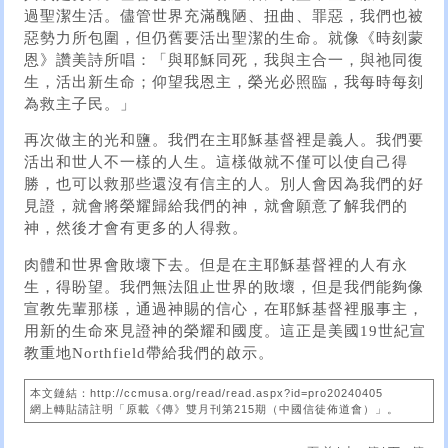
過聖潔生活。儘管世界充滿醜陋、扭曲、罪惡，我們也被
惡勢力所包圍，但仍舊要活出聖潔的生命。就像《時刻蒙
恩》讚美詩所唱：「與耶穌同死，我與主合一，與祂同復
生，活出新生命；仰望我恩主，榮光必照臨，我每時每刻
為救主子民。」
再次做主的光和鹽。我們在主耶穌基督裡是義人。我們要
活出和世人不一樣的人生。這樣做就不僅可以使自己得
勝，也可以救那些還沒有信主的人。別人會因為我們的好
見證，就會將榮耀歸給我們的神，就會願意了解我們的
神，然後才會有更多的人得救。
肉體和世界會敗壞下去。但是在主耶穌基督裡的人有永
生，得盼望。我們無法阻止世界的敗壞，但是我們能夠像
宣教先輩那樣，通過神賜的信心，在耶穌基督裡服事主，
用新的生命來見證神的榮耀和國度。這正是美國19世紀宣
教重地Northfield帶給我們的啟示。
本文鏈結：http://ccmusa.org/read/read.aspx?id=pro20240405
網上轉貼請註明「原載《傳》雙月刊第215期（中國信徒佈道會）」。