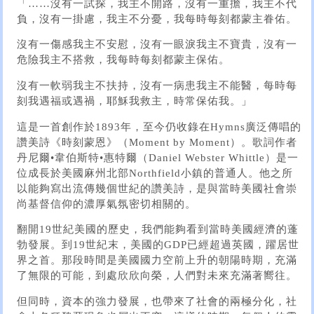
「……沒有一試探，我主不開路，沒有一重擔，我主不代
負，沒有一掛慮，我主不分憂，我每時每刻都蒙主眷佑。
沒有一傷感我主不安慰，沒有一眼淚我主不寶貴，沒有一
危險我主不搭救，我每時每刻都蒙主保佑。
沒有一軟弱我主不扶持，沒有一病患我主不能醫，每時每
刻我遇福或遇禍，耶穌我救主，時常保佑我。」
這是一首創作於1893年，至今仍收錄在Hymns廣泛傳唱的
讚美詩《時刻蒙恩》（Moment by Moment）。歌詞作者
丹尼爾•韋伯斯特•惠特爾（Daniel Webster Whittle）是一
位成長於美國麻州北部Northfield小鎮的普通人。他之所
以能夠寫出流傳幾個世紀的讚美詩，是與當時美國社會崇
尚基督信仰的濃厚氣氛密切相關的。
翻開19世紀美國的歷史，我們能夠看到當時美國經濟的蓬
勃發展。到19世紀末，美國的GDP已經超過英國，躍居世
界之首。那段時間是美國國力空前上升的朝陽時期，充滿
了無限的可能，到處欣欣向榮，人們對未來充滿著嚮往。
但同時，資本的強力發展，也帶來了社會的兩極分化，社