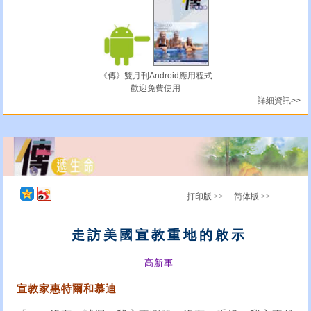
《傳》雙月刊Android應用程式
歡迎免費使用
詳細資訊>>
打印版 >>
简体版 >>
走訪美國宣教重地的啟示
高新軍
宣教家惠特爾和慕迪