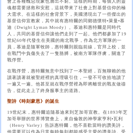
會上各種醜惡現象也層出不窮。這樣的時期，每個人的靈
魂都需要拯救和安慰，這就帶來了社會上對基督信仰的極
大需求。在這樣的社會背景下，美國湧現出了一些傑出的
基督信仰宣教家，其中就有惠特爾的同鄉德懷特•萊曼•慕
迪（Dwight Lyman Moody）。慕迪和惠特爾是同時代
人，共同的基督信仰讓他們走到了一起。他們都參加了19
世紀60年代發生在美國的南北戰爭，作為北方軍隊的一
員，慕迪是隨軍牧師，惠特爾則親臨前線，官拜上校，並
在戰鬥中負傷失去了一隻胳膊，被南方軍隊俘虜，關進了
戰俘營。
在戰俘營，惠特爾無意中找到了一本聖經，百無聊賴的他
讀著讀著就被聖經裡的真理吸引住，一發不可收拾地讀了
一遍又一遍。他甚至就在戰俘營裡為即將離世的戰友做禱
告，從此走上了終身服事主的道路。
聖詩《時刻蒙恩》的誕生
19世紀末，惠特爾追隨慕迪來到芝加哥宣教。在1893年芝
加哥舉辦的世界博覽會上，來自倫敦的神學家亨利•瓦利
（Henry Varley）告訴惠特爾，他不喜歡當時的讚美詩，
他需要可以作為日常每時每刻都能感受主愛的讚美詩。受