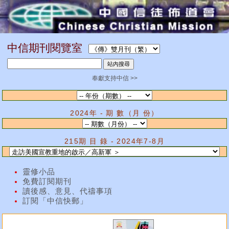
中信期刊閱覽室
奉獻支持中信 >>
2024年 - 期 數（月 份）
215期 目 錄 - 2024年7-8月
靈修小品
免費訂閱期刊
讀後感、意見、代禱事項
訂閱「中信快郵」