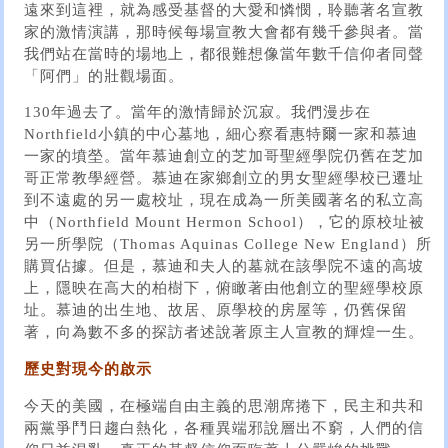
遠來到這裡，就為感受基督的大愛和憐憫，聆聽著名宣教
家的激情演講，那時候每場宣教大會都有幾千參與者。當
我們站在當時的場地上，都很難想像當年數千信仰者同聲
「阿們」的壯觀場面。
130年過去了。當年的激情歸於沉寂。我們漫步在
Northfield小鎮的中心墓地，細心察看惠特爾一家和慕迪
一家的墳塋。當年慕迪創立的芝加哥聖經學院仍舊在芝加
哥正常教學經營。慕迪在家鄉創立的男女聖經學校已遷址
到不遠處的另一處校址，現在成為一所美國著名的私立高
中（Northfield Mount Hermon School），它的原校址被
另一所學院（Thomas Aquinas College New England）所
購買佔據。但是，慕迪和夫人的墓就在該學院不遠的高坡
上，隱映在高大的柏樹下，俯瞰著由他創立的聖經學校原
址。慕迪的出生地、故居、原學校的房屋等，仍舊保留
著，向為數不多的探訪者述說著原主人宣教的輝煌一生。
歷史對現今的啟示
今天的美國，在極端自由主義的思潮席捲下，民主和共和
兩黨爭鬥日趨白熱化，各種異端邪說層出不窮，人們的信