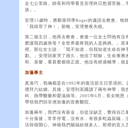
走七公里路。師長和同學看見安理終日愁眉苦臉，
孩」。
安理15歲時，應鄰座同學Roger的邀請去教會。
「我得罪了神！」那晚，安理整夜失眠。
第二個主日，他再去教會，會後一位女士問他有沒
麼讓我四歲喪母？全世界最疼我的人是媽媽。」原
裡。那位女士說：「我不知道，但我知道生命在神
劃。」安理回家哭了很久，他信了耶穌，生命漸漸
和、喜樂，看甚麼都很正面。他沒有經過輔導，就
加蓬事主
真湊巧，我倆都是在1992年的復活節主日受浸的
禮拜六結婚。其後，安理到英國讀了兩年神學，我
科、熱帶醫藥和愛滋病等。2005年6月，長女曉恩（Ch
帶領我們回非洲加蓬的宣教醫院。
加蓬兩年，我們沒有薪金，但從沒缺乏，覺得自己
十分落後，常常停電，沒有水，有很多蛇蟲鼠蟻，
活得很開心。神藉我們賜福給很多人。那裡的盲人