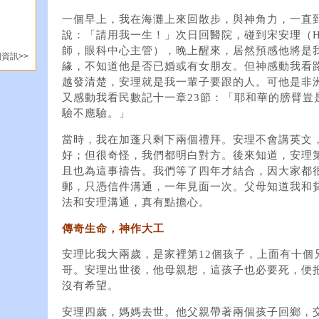
一個早上，我在海灘上來回散步，與神角力，一直
說：「請用我一生！」次日回醫院，碰到宋安理（Henr
師，眼科中心主管），晚上醒來，居然預感他將是
資訊>>
緣，不知道他是否已婚或有女朋友。但神感動我看路
越發清楚，安理就是我一輩子要跟的人。可他是非
又感動我看民數記十一章23節：「耶和華的膀臂豈
驗不應驗。」
當時，我在加蓬只剩下兩個禮拜。安理不會講英文
好；但很奇怪，我們都明白對方。後來知道，安理
且也為這事禱告。我們等了四年才結合，因大家都
郵，只憑信件溝通，一年見面一次。父母知道我和
法和安理溝通，真有點擔心。
傳奇生命，神作大工
安理比我大兩歲，是家裡第12個孩子，上面有十個
哥。安理出世後，他母親想，這孩子也必要死，便把他
沒有希望。
安理四歲，媽媽去世。他父親帶著兩個孩子回鄉，