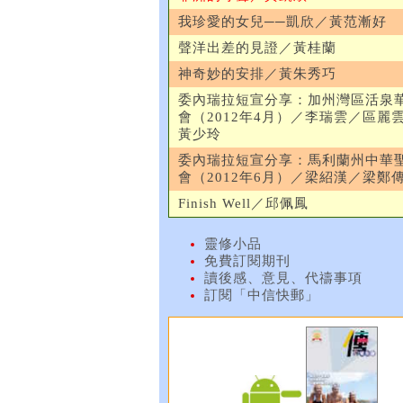
我珍愛的女兒──凱欣／黃范漸好
聲洋出差的見證／黃桂蘭
神奇妙的安排／黃朱秀巧
委內瑞拉短宣分享：加州灣區活泉
會（2012年4月）／李瑞雲／區麗
黃少玲
委內瑞拉短宣分享：馬利蘭州中華
會（2012年6月）／梁紹漢／梁鄭
Finish Well／邱佩鳳
靈修小品
免費訂閱期刊
讀後感、意見、代禱事項
訂閱「中信快郵」