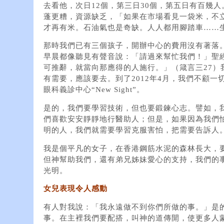
去看他，次日12個，第三日30個，第五日有百幾
蓬更糟，資源缺乏，「如果在市場看見一袋米，不
才再有米。石油氣也是奇缺。人人都用腳踏車……
那時我們已有三個孩子，開辦中心的費用沒有著落
早晨都像聽見有聲音說：「請過來幫忙我們！」聖
可推辭，就當向那應得的人施行。」（箴言三27）
有需要，應該要去。到了2012年4月，我們不顧
眼科義診中心“New Sight”。
是的，我們要學習技術，但也要鍛鍊心志。譬如，
們喜歡安安靜靜地行醫助人；但是，如果因為我們
明的人，我們就需要學習克服害怕，把需要告訴人
我是個平凡的女子，在香港鋼筋水泥的森林長大，
但神幫助我們，還有弟兄姊妹愛心的支持，我們的
光明。
女兒表現令人感動
有人對我說：「我永遠做不到你們所做的事。」是
事。在主裡我們要配搭，叫神的道傳開，使更多人