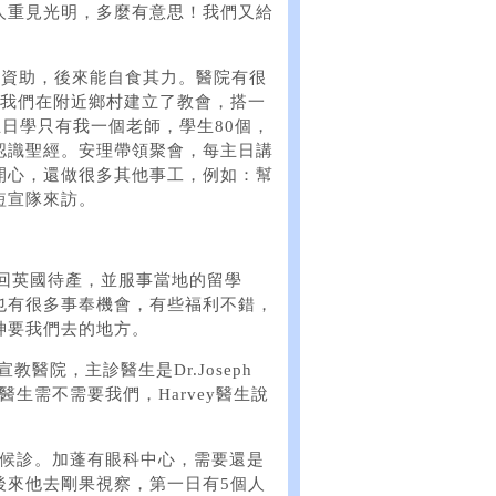
人重見光明，多麼有意思！我們又給
ission資助，後來能自食其力。醫院有很
。我們在附近鄉村建立了教會，搭一
主日學只有我一個老師，學生80個，
認識聖經。安理帶領聚會，每主日講
開心，還做很多其他事工，例如：幫
短宣隊來訪。
以回英國待產，並服事當地的留學
也有很多事奉機會，有些福利不錯，
神要我們去的地方。
教醫院，主診醫生是Dr.Joseph
y醫生需不需要我們，Harvey醫生說
病人候診。加蓬有眼科中心，需要還是
後來他去剛果視察，第一日有5個人