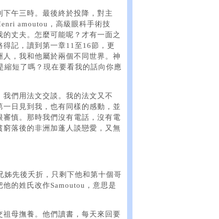
到下午三時。最後終於投降，對主
i amoutou，高級眼科手術技
我的丈夫。怎麼可能呢？才有一面之
得記，讀到第一章11至16節，更
洲人，我和他屬於兩個不同世界。神
是縮短了嗎？現在要看我的話向你應
，我們用法文交談。我的法文又不
第一日見到我，也有同樣的感動，並
很審慎。那時我們沒有電話，沒有電
貧窮落後的非洲加蓬人談戀愛，又無
兄姊先後夭折，只剩下他和第十個哥
的姓氏改作Samoutou，意思是
交祖母撫養。他們讀書，每天來回要