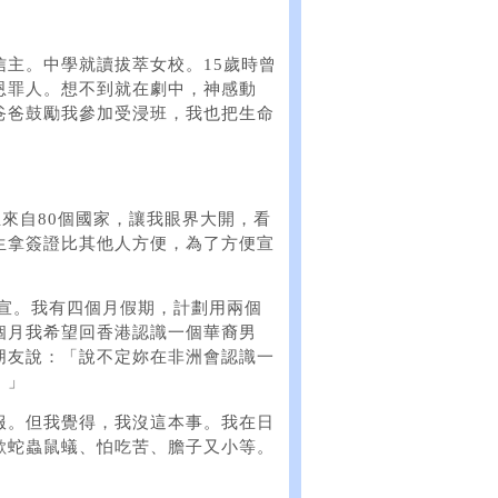
主。中學就讀拔萃女校。15歲時曾
恩罪人。想不到就在劇中，神感動
爸爸鼓勵我參加受浸班，我也把生命
生來自80個國家，讓我眼界大開，看
生拿簽證比其他人方便，為了方便宣
院短宣。我有四個月假期，計劃用兩個
個月我希望回香港認識一個華裔男
朋友說：「說不定妳在非洲會認識一
！」
服。但我覺得，我沒這本事。我在日
歡蛇蟲鼠蟻、怕吃苦、膽子又小等。