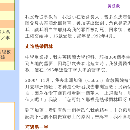
黃凱欣
我父母從事教育，我從小在教會長大，曾多次決志信
隨父母去泰國北部短宣，參加演出默劇，角色是蒙
我，讓我明白主耶穌為我的罪而被釘死。回來後，
華人教
主權交給神，16歲受浸，那年是1992年4月。
雲／李
走進熱帶雨林
聖經教
傳嬌
中學畢業後，我去英國讀大學預科。該校360個學
到各地的需要。因為那次去泰北短宣時，我發覺醫
教，便在1995年進愛丁堡大學的醫學院。
2000年11月，我去非洲加蓬（Gabon）宣教醫
月去非洲體驗，看神是否呼召我去非洲宣教；另兩
友，因為在愛丁堡難得看到一個華人。上飛機前，
個人呢！」我說：「怎可能？那裡是熱帶雨林區呀
到了加蓬，看到宣教士們捨己忘我的精神，十分佩
記寫下七個不能做宣教士的原因，告訴神，我不喜
巧遇另一半