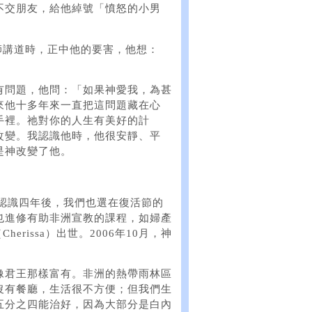
不交朋友，給他綽號「憤怒的小男
牧師講道時，正中他的要害，他想：
有問題，他問：「如果神愛我，為甚
來他十多年來一直把這問題藏在心
手裡。祂對你的人生有美好的計
改變。我認識他時，他很安靜、平
是神改變了他。
。認識四年後，我們也選在復活節的
也進修有助非洲宣教的課程，如婦產
erissa）出世。2006年10月，神
像君王那樣富有。非洲的熱帶雨林區
沒有餐廳，生活很不方便；但我們生
五分之四能治好，因為大部分是白內