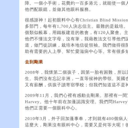
障。一個小手術，花費約一百多港元，就能使一個
他們配眼鏡，並做其他眼科服務。
很感謝神！起初眼料中心有Christian Blind M
多部門，每年有1,700人決志信主。最難的是栽培
個類似帳幕，用鐵板建造的教會，有120人聚會。
他們不懂法文字母，沒有筆，我藉教法文引導他們
道，做門徒訓練，栽培本地信徒領袖。我們做得很
助有需要的人上學、幫忙愛滋病中心等。常有很多
去到剛果
2008年，我懷第二個孩子，因第一胎有困難，所
生。我們沒有忘記非洲，一直等候神的帶領。英國
又有薪酬，供孩子讀寄宿學校；但我們知道這不是
2009年11月，我們心裡有感動去剛果。那裡有一間宣
Harvey。他十年前在加蓬認識安理。我們問Harve
他們正需要一個眼科中心。
2010年3月，外子回加蓬事奉，才到就有400個
這麼大，剛果沒有眼科中心，需要又是何等大呢！