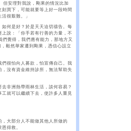
人。但安理對我說，剛果的情況比加
立刻買下，可能就要等上好一段時間
生活很艱難。」
。如何是好？於是天天迫切禱告。每
經上說：「你手若有行善的力量，不
我們覺得，我們應有能力，那地方又
一切，毅然舉家遷到剛果，憑信心設立
我們很怕向人募款，怕宣傳自己。我
怕，沒有資金維持診所，無法幫助失
。
要去非洲熱帶雨林生活，談何容易？
事工就可以繼續下去，使許多人重見
的，大部分人不能做其他人所做的
蒙恩得救。