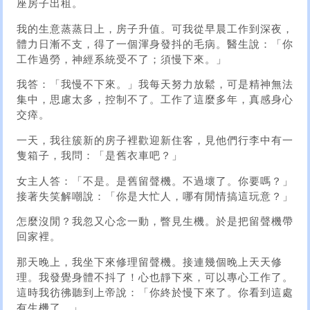
座房子出租。
我的生意蒸蒸日上，房子升值。可我從早晨工作到深夜，
體力日漸不支，得了一個渾身發抖的毛病。醫生說：「你
工作過勞，神經系統受不了；須慢下來。」
我答：「我慢不下來。」我每天努力放鬆，可是精神無法
集中，思慮太多，控制不了。工作了這麼多年，真感身心
交瘁。
一天，我往簇新的房子裡歡迎新住客，見他們行李中有一
隻箱子，我問：「是舊衣車吧？」
女主人答：「不是。是舊留聲機。不過壞了。你要嗎？」
接著失笑解嘲說：「你是大忙人，哪有閒情搞這玩意？」
怎麼沒閒？我忽又心念一動，瞥見生機。於是把留聲機帶
回家裡。
那天晚上，我坐下來修理留聲機。接連幾個晚上天天修
理。我發覺身體不抖了！心也靜下來，可以專心工作了。
這時我彷彿聽到上帝說：「你終於慢下來了。你看到這處
有生機了。」