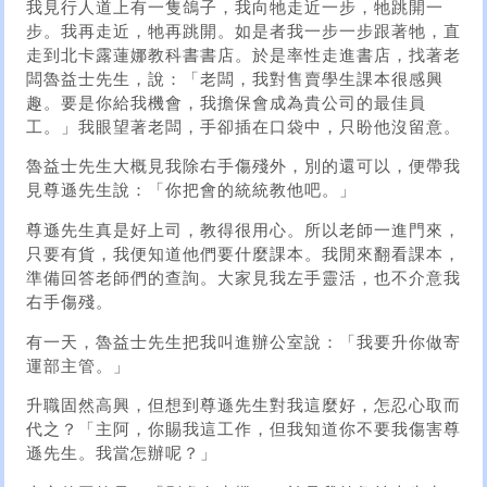
我見行人道上有一隻鴿子，我向牠走近一步，牠跳開一
步。我再走近，牠再跳開。如是者我一步一步跟著牠，直
走到北卡露蓮娜教科書書店。於是率性走進書店，找著老
闆魯益士先生，說：「老闆，我對售賣學生課本很感興
趣。要是你給我機會，我擔保會成為貴公司的最佳員
工。」我眼望著老闆，手卻插在口袋中，只盼他沒留意。
魯益士先生大概見我除右手傷殘外，別的還可以，便帶我
見尊遜先生說：「你把會的統統教他吧。」
尊遜先生真是好上司，教得很用心。所以老師一進門來，
只要有貨，我便知道他們要什麼課本。我閒來翻看課本，
準備回答老師們的查詢。大家見我左手靈活，也不介意我
右手傷殘。
有一天，魯益士先生把我叫進辦公室說：「我要升你做寄
運部主管。」
升職固然高興，但想到尊遜先生對我這麼好，怎忍心取而
代之？「主阿，你賜我這工作，但我知道你不要我傷害尊
遜先生。我當怎辦呢？」