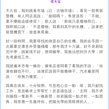
傑夫寇
不久前，我到跳蚤市場（註：古物市場），看見一部舊留
聲機。有人問店員說：「能唱嗎？」售貨員答：「不能。
要不哪能這樣便宜！」那人說：「那就只是廢物而已。」
我即插口說：「不是廢物。我看到其中的生機。」說著把
留聲機買下，放進車尾廂。
好一段時間，我要尋找的倒是自己的生機。我的右手因一
次嚴重交通意外受傷殘廢，那年我才十六歲。好不容易唸
完中學，因家境不好，便得輟學。我無法想到升大學，得
先考慮找工作。
我踏遍本市每一條街，傢俬店老闆看了看我的手說：「你
連收錢也不行。」油漆匠說我不能搬梯子。汽水廠老闆
說：「你無力搬貨。」
我萬念俱灰，十分悵惘。可忽然心念一動：唉，我只顧找
工作，竟忽略求上帝幫忙！於是禱告說：「主阿，我不求
你賜我一隻新手、一條新臂；你若賜我一點才幹、一點恩
典，我答應一生服侍你，把陽光帶給黑暗裡的人。」