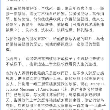
我把留聲機修好後，再找來一部，像當年蓋房子般，一部
接一部修理。這次可不強自己所難。我慢慢兒做，當作消
閒，怡情養性。前前後後共收藏了六百部留聲機。後來也
修別的：舊熨斗、舊吸塵機、捕鼠機（可看過圓玻璃瓶捕
鼠機？）、洗衣機、洗衣板、烘麵包機、拌乳酪機。
我招呼教會的朋友來家中，給他們播放古老的唱片，為他
們講解留聲機的歷史。領他們參觀我頭一座修理的留聲
機。
我會說：「這留聲機當初破得不成樣子；不過我也曾破得
不成樣子。」接著追述上帝怎樣領我看見人生的生機。
也許有人覺得我收藏的只是廢物而已，但不少人對歷史感
興趣，也懂得欣賞從前的手工藝。例如莫非士保魯歷史社
的人，計劃用一幢三層舊樓展覽我的珍藏。現在 Brady C.
Jefcoat Museum of Americana（註：以作者為名的博物
館）已經開幕。每次我往博物館時，總樂得與參觀者聊
天，告訴他們上帝怎麼修補殘破無用的東西，使它們變為
有用。然後我用古董留聲機為大家播放一首老曲──這曲子