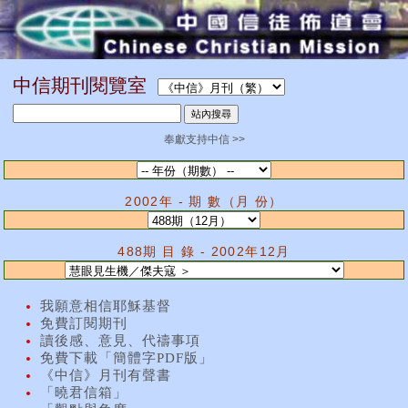
中信期刊閱覽室
奉獻支持中信 >>
2002年 - 期 數（月 份）
488期 目 錄 - 2002年12月
我願意相信耶穌基督
免費訂閱期刊
讀後感、意見、代禱事項
免費下載「簡體字PDF版」
《中信》月刊有聲書
「曉君信箱」