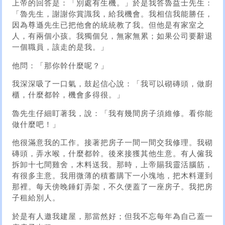
上帝的回答是：「別處有生機。」於是我答魯益士先生：
「魯先生，謝謝你賞識我，給我機會。我相信我能勝任，
因為尊遜先生已把他會的統統教了我。但他是有家室之
人，有兩個小孩。我獨個兒，無家無累；如果公司要辭退
一個職員，該走的是我。」
他問：「那你幹什麼呢？」
我深深吸了一口氣，鼓起信心說：「我可以砌磚頭，做廚
櫃，什麼都幹，機會多得很。」
魯先生仔細盯著我，說：「我有幾間房子須維修。看你能
做什麼吧！」
他很滿意我的工作。接著把房子一間一間交我修理。我砌
磚頭，弄水喉，什麼都幹。後來接獲其他生意。有人僱我
拆卸十七間雞舍，木料送我。那時，上帝賜我靈活腦筋，
有很多主意。我用微薄的積蓄購下一小塊地，把木料運到
那裡。每天傍晚錘釘弄架，不久便蓋了一座房子。我把房
子租給別人。
於是有人邀我建屋，那當然好；但我不忘每年為自己蓋一