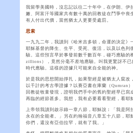
我留學美國時，沒忘記以往二十年中，在伊朗、伊
嫩、阿富汗等國家共有數十萬的回教徒在鬥爭中喪
有人付出代價，當然猶太人更要受處罰。
思索
一九九二年，我讀到《哈米吉多頓，命運的決定》一書（G
耶穌基督的降生、生平、受死、復活，以及以色列
驗。這些預言早於事發前數千數百年，碰巧應驗的機率
zillions），竟然分毫不差地應驗。叫我更驚訝
時代應驗。這樣的證據只可能來自全能的神。
於是我的思想開始掙扎，如果聖經是被猶太人竄改
以千計的考古學證據？以賽亞書在庫蘭（Qumran
回教徒牧童發現，證明我們手中的舊約聖經早已寫
再臨的經節甚多。我想，我有必要看看聖經，看耶
上帝領我讀到啟示錄一章八節，耶穌說︰「我是阿
永在的全能者。」另在約翰福音八章五十八節，耶
你們，還沒有亞伯拉罕，就有了我。」