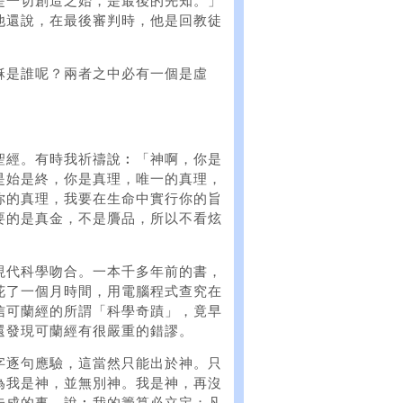
是一切創造之始，是最後的先知。」
他還說，在最後審判時，他是回教徒
穌是誰呢？兩者之中必有一個是虛
聖經。有時我祈禱說︰「神啊，你是
是始是終，你是真理，唯一的真理，
你的真理，我要在生命中實行你的旨
要的是真金，不是贗品，所以不看炫
現代科學吻合。一本千多年前的書，
花了一個月時間，用電腦程式查究在
信可蘭經的所謂「科學奇蹟」，竟早
還發現可蘭經有很嚴重的錯謬。
字逐句應驗，這當然只能出於神。只
為我是神，並無別神。我是神，再沒