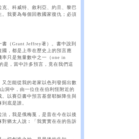
拉克、科威特、敘利亞、約旦、黎巴
生。我要為每個回教國家復仇；必須
rant Jeffrey著）。書中說到
復國，都是上帝在歷史上的預言應
只是無量數中之一（one in
不已的是，當中許多預言，竟在我們這
，又怎能從我的老家以色列發掘出數
）山洞中，由一位住在伯利恆附近的
成。以賽亞書中預言基督耶穌降生與
穌到底是誰。
拉法，我是俄梅戛，是昔在今在以後
穌對猶太人說︰「我實實在在的告訴