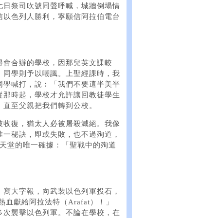
七日祭司吹號同聲呼喊，城牆倒塌情
信以色列人勝利，寧願信阿拉伯電台
得會合辦的學校，因那兒英文課較
，同學則予以嘲諷。上聖經課時，我
同學喊打，說︰「我們不要這半美半
從那時起，學校才允許讓回教徒學生
，直至父親把我們轉到公校。
被收復，猶太人必被屠殺滅絕。我像
唯一秘訣，即或失敗，也不過殉道，
入天堂的唯一確據：「聖戰中的殉道
」
，寫大字報，向武裝以色列軍投石，
血獻給阿拉法特（Arafat）！」
多次襲擊以色列軍。不論在學校，在