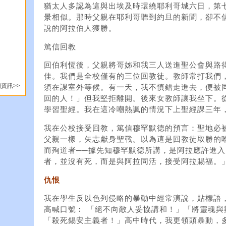
猶太人多認為這與出埃及時環繞耶利哥城六日，第
景相似。那時父親在耶利哥聽到約旦的新聞，卻不
說的阿拉伯人獲勝。
篤信回教
回伯利恆後，父親將哥姊和我三人送進聖公會與路
佳。我們是全校僅有的三位回教徒。教師常打我們
資訊>>
須在課室外等候。有一天，我不慎錯走進去，便被
回的人！」但我堅拒離開。後來女教師讓我坐下。
學習聖經。我在這冷嘲熱諷的情況下上聖經課三年
我在公校接受回教，篤信穆罕默德的預言：聖地必
父親一樣，矢志獻身聖戰。以為這是回教徒取勝的
而殉道者──據先知穆罕默德所講，是阿拉應許進
者，並沒有死，而是與阿拉同活，接受阿拉賜福。
仇恨
我在學生反以色列侵略的暴動中經常演說，貼標語
高喊口號︰ 「絕不向敵人妥協講和！」「將靈魂與熱
「殺死錫安主義者！」高中時代，我更領頭暴動，