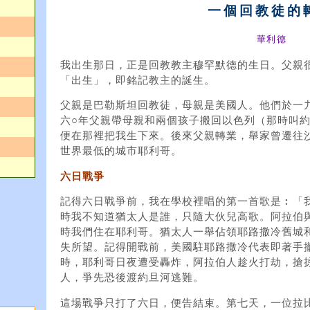
一個回教徒的
華利德
我出生那日，正是回教教主穆罕默德的生日。父親
「出生」，即銘記教主的誕生。
父親是巴勒斯坦回教徒，母親是美國人。他們於一
六○年父親帶母親和兩個孩子搬回以色列（那時叫
便在那裡把我生下來。後來父親轉業，舉家曾遷往
世界最低的城市耶利哥。
六日戰爭
記得六日戰爭前，我在學校裡唱的第一首歌是︰「
時我不知道猶太人是誰，只隨大伙兒高歌。阿拉伯
時我們住在耶利哥。猶太人一舉佔領耶路撒冷舊城
失所望。記得開戰前，美國駐耶路撒冷代表即著手
時，耶利哥日夜遭受轟炸，阿拉伯人趁火打劫，搶
人，爭先恐後渡約旦河逃難。
這場戰爭只打了六日，便告結束。第七天，一位拉