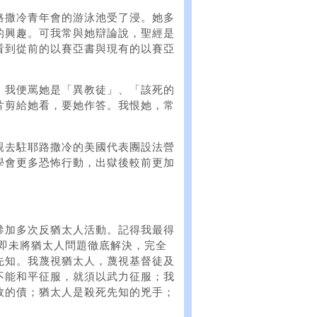
路撒冷青年會的游泳池受了浸。她多
的興趣。可我常與她辯論說，聖經是
看到從前的以賽亞書與現有的以賽亞
，我便罵她是「異教徒」、「該死的
片剪給她看，要她作答。我恨她，常
親去駐耶路撒冷的美國代表團設法營
學會更多恐怖行動，出獄後較前更加
參加多次反猶太人活動。記得我最得
（即未將猶太人問題徹底解決，完全
先知。我蔑視猶太人，蔑視基督徒及
不能和平征服，就須以武力征服；我
敗的債；猶太人是殺死先知的兇手；