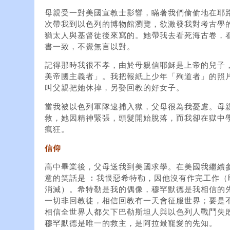
母親受一對美國宣教士影響，瞞著我們偷偷地在耶
次帶我到以色列的博物館瀏覽，欲激發我對考古學
猶太人與基督徒後來寫的。她帶我去看死海古卷，
書一致，不覺無言以對。
記得那時我很不孝，由於母親信耶穌是上帝的兒子
美帝國主義者」。我把報紙上少年「殉道者」的照
叫父親把她休掉，另娶回教的好女子。
當我被以色列軍隊逮捕入獄，父母很為我憂慮。母
救，她因精神緊張，頭髮開始脫落，而我卻在獄中
瘋狂。
信仰
高中畢業後，父母送我到美國求學。在美國我繼續
意的笑話是 ︰我恨惡希特勒，因他沒有作完工作
消滅）。希特勒是我的偶像，穆罕默德是我相信的
一切非回教徒，相信回教有一天會征服世界；要是
相信全世界人都欠下巴勒斯坦人與以色列人戰鬥失
穆罕默德是唯一的救主，是阿拉最寵愛的先知。