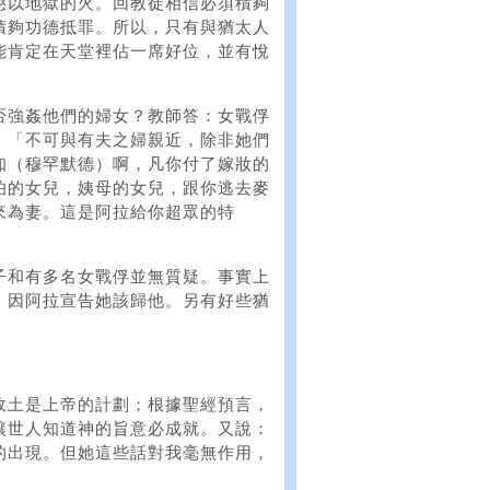
懲以地獄的火。回教徒相信必須積夠
積夠功德抵罪。所以，只有與猶太人
能肯定在天堂裡佔一席好位，並有悅
否強姦他們的婦女？教師答：女戰俘
︰「不可與有夫之婦親近，除非她們
知（穆罕默德）啊，凡你付了嫁妝的
伯的女兒，姨母的女兒，跟你逃去麥
來為妻。這是阿拉給你超眾的特
子和有多名女戰俘並無質疑。事實上
，因阿拉宣告她該歸他。另有好些猶
故土是上帝的計劃；根據聖經預言，
讓世人知道神的旨意必成就。又說：
的出現。但她這些話對我毫無作用，