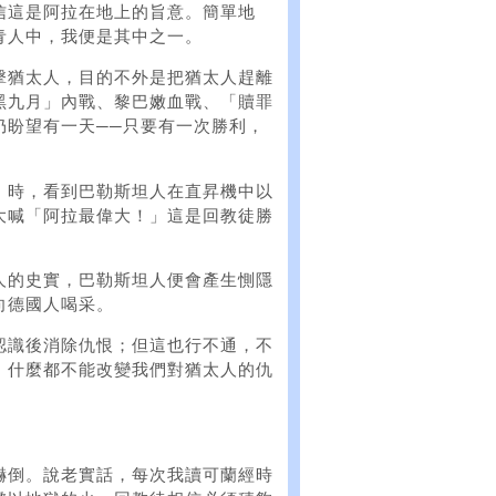
信這是阿拉在地上的旨意。簡單地
青人中，我便是其中之一。
擊猶太人，目的不外是把猶太人趕離
黑九月」內戰、黎巴嫩血戰、「贖罪
仍盼望有一天──只要有一次勝利，
」時，看到巴勒斯坦人在直昇機中以
大喊「阿拉最偉大！」這是回教徒勝
人的史實，巴勒斯坦人便會產生惻隱
向德國人喝采。
認識後消除仇恨；但這也行不通，不
。什麼都不能改變我們對猶太人的仇
嚇倒。說老實話，每次我讀可蘭經時