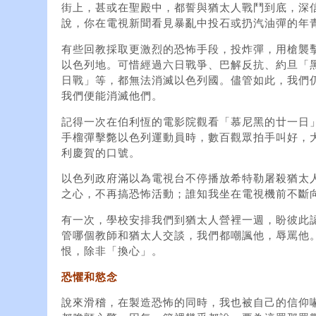
街上，甚或在聖殿中，都誓與猶太人戰鬥到底，深
說，你在電視新聞看見暴亂中投石或扔汽油彈的年
有些回教採取更激烈的恐怖手段，投炸彈，用槍襲
以色列地。可惜經過六日戰爭、巴解反抗、約旦「
日戰」等，都無法消滅以色列國。儘管如此，我們
我們便能消滅他們。
記得一次在伯利恆的電影院觀看「慕尼黑的廿一日
手榴彈擊斃以色列運動員時，數百觀眾拍手叫好，
利慶賀的口號。
以色列政府滿以為電視台不停播放希特勒屠殺猶太
之心，不再搞恐怖活動；誰知我坐在電視機前不斷
有一次，學校安排我們到猶太人營裡一週，盼彼此
管哪個教師和猶太人交談，我們都嘲諷他，辱罵他
恨，除非「換心」。
恐懼和慾念
說來滑稽，在製造恐怖的同時，我也被自己的信仰