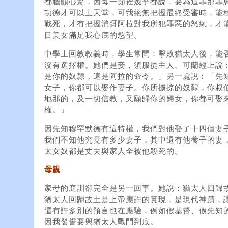
都膽顫心驚，因每一節裡幾乎都說，要為這罪那罪
功德才可以上天堂，可我絕無把握最終受審時，能
戰死，才有把握消弭阿拉對我所犯罪惡的怒氣，才
目美女滿足我心底的慾望。
中學上回教教義時，學生常問：擊敗猶太人後，能
沒有選擇權。她們是妾，須服從主人。可蘭經上說
是你的奴隸，這是阿拉的命令。」另一處說︰「先
女子，你都可以娶作妻子。你所擄掠的奴隸，你叔
地那的，及一切信教，又願歸你的婦女，你都可娶
權。」
因先知穆罕默德有這特權，我們對他娶了十四個妻
我們不知他究竟有多少妻子，其中還有他養子的妻
太女奴都是丈夫與家人全被他殺死的。
母親
家母的庭訓卻完全是另一回事。她說：猶太人回歸
猶太人回歸故土是上帝應許的實現，是現代神蹟，
還有許多別的預言也在應驗，例如假基督、假先知
因我發誓要與猶太人戰鬥到底。