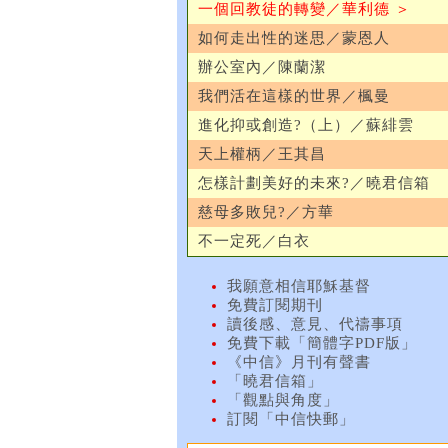
一個回教徒的轉變／華利德 ＞
如何走出性的迷思／蒙恩人
辦公室內／陳蘭潔
我們活在這樣的世界／楓曼
進化抑或創造?（上）／蘇緋雲
天上權柄／王其昌
怎樣計劃美好的未來?／曉君信箱
慈母多敗兒?／方華
不一定死／白衣
我願意相信耶穌基督
免費訂閱期刊
讀後感、意見、代禱事項
免費下載「簡體字PDF版」
《中信》月刊有聲書
「曉君信箱」
「觀點與角度」
訂閱「中信快郵」