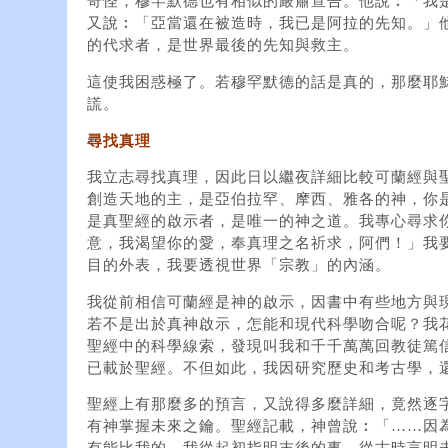
奇怪，穆罕默德也有相似的嚴肅宣告。他說︰「我
又說︰「亞當還在被造時，我已是阿拉的先知。」
的代求者，是世界最後的先知與救主。
這使我困惑極了。若穆罕默德的話是真的，那麼耶
謊。
尋找真理
我立志尋找真理，因此日以繼夜詳細比較可蘭經與
創造天地的主，是亞伯拉罕、摩西、雅各的神，你
是真聖經的啟示者，是唯一的神之道。我專心尋求
意，我渴望你的愛，奉真理之名祈求，阿們！」我
目的外表，我要透視世界「宗教」的內涵。
我從前相信可蘭經是神的啟示，因書中有些地方與
若不是出於真神啟示，怎能和現代科學吻合呢？我
聖經中的科學線索，發現叫我和千千萬萬回教徒篤
已載於聖經。不但如此，我因研究歷史和考古學，
聖經上有那麼多的預言，又說得多麼詳細，竟然逐
有神掌握未來之鑰。聖經記載，神曾說︰「……因