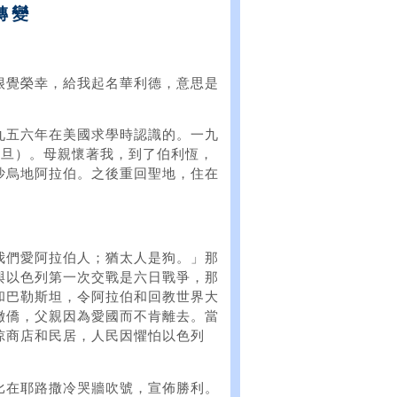
轉變
很覺榮幸，給我起名華利德，意思是
九五六年在美國求學時認識的。一九
約旦）。母親懷著我，到了伯利恆，
沙烏地阿拉伯。之後重回聖地，住在
我們愛阿拉伯人；猶太人是狗。」那
與以色列第一次交戰是六日戰爭，那
和巴勒斯坦，令阿拉伯和回教世界大
撤僑，父親因為愛國而不肯離去。當
掠商店和民居，人民因懼怕以色列
比在耶路撒冷哭牆吹號，宣佈勝利。