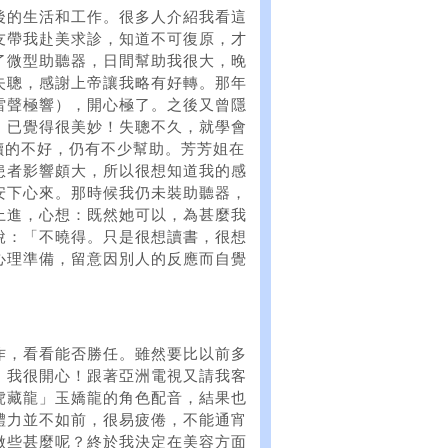
後的生活和工作。很多人介紹我看這
友帶我赴美求診，知道不可復原，才
了微型助聽器，日間幫助我很大，晚
失聰，感謝上帝讓我略有好轉。那年
雷聲極響），開心極了。之後又曾隱
。已覺得很美妙！失聰不久，就學會
雖然讀的不好，仍有不少幫助。芳芳姐在
患者影響頗大，所以很想知道我的感
安下心來。那時候我仍未裝助聽器，
上進，心想：既然她可以，為甚麼我
說：「不曉得。只是很想讀書，很想
心理準備，留意因別人的反應而自覺
作，看看能否勝任。雖然要比以前多
，我很開心！跟著亞洲電視又請我客
虎藏龍」玉嬌龍的角色配音，結果也
體力並不如前，很易疲倦，不能通宵
做些甚麼呢？終於我決定在美容方面