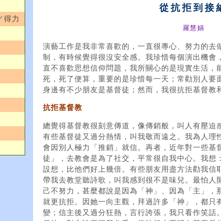
從抗拒到接
／得力
羅慧娟
演藝工作是我非常喜歡的，一直很專心、努力的去
制，有時候覺得很沒安全感。我珍惜每個演出機會
直不喜歡思想信仰問題，我所關心的是現實生活，
死，死了便算，重要的是珍惜每一天；常勸別人要
身邊有不少朋友是基督徒；然而，我很抗拒基督教
抗拒基督教
總覺得基督教很刻意傳道，像傳銷般，叫人有壓迫
有些基督徒又過分熱情，叫我敬而遠之。我為人理
會因別人極力「推銷」就信。再者，近年對一些基
徒」，去教會是為了社交，平常很自我中心。我想
設想，比他們好上幾倍。有些朋友用盡方法勸我信
帶我去教堂聽詩歌，叫我感到很不是味兒。最怕人
己不努力，甚麼都說是因為「神」、因為「主」，
就更抗拒。因她一向主觀，拜過許多「神」，都只
變；信主後又過分狂熱，言行誇張，我只看作笑話