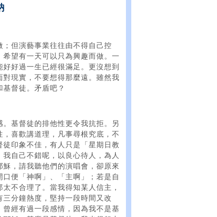
納
做；但演藝事業往往由不得自己控
，希望有一天可以只為興趣而做。一
能好好過一生已經很滿足。更沒想到
面對現實，不要想得那麼遠。雖然我
和基督徒。矛盾吧？
感。基督徒的排他性更令我抗拒。另
性，喜歡講道理，凡事尋根究底，不
督徒印象不佳，有人只是「星期日教
：我自己不錯呢，以良心待人，為人
耶穌，請我聽他們的演唱會，卻原來
開口便「神啊」、「主啊」；若是自
那太不合理了。當我得知某人信主，
有三分鐘熱度，堅持一段時間又改
。曾經有過一段感情，因為我不是基