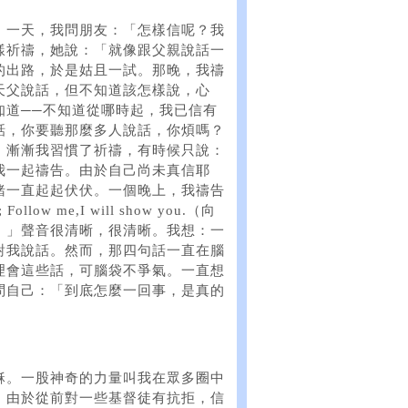
。一天，我問朋友：「怎樣信呢？我
樣祈禱，她說：「就像跟父親說話一
的出路，於是姑且一試。那晚，我禱
天父說話，但不知道該怎樣說，心
知道──不知道從哪時起，我已信有
話，你要聽那麼多人說話，你煩嗎？
」漸漸我習慣了祈禱，有時候只說：
我一起禱告。由於自己尚未真信耶
緒一直起起伏伏。一個晚上，我禱告
ollow me,I will show you.（向
）」聲音很清晰，很清晰。我想：一
對我說話。然而，那四句話一直在腦
理會這些話，可腦袋不爭氣。一直想
問自己：「到底怎麼一回事，是真的
穌。一股神奇的力量叫我在眾多圈中
。由於從前對一些基督徒有抗拒，信