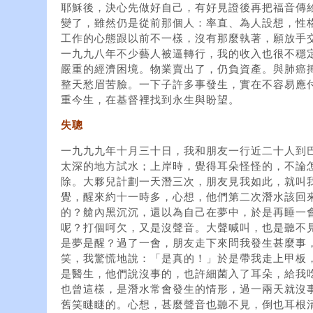
耶穌後，決心先做好自己，有好見證後再把福音傳
變了，雖然仍是從前那個人：率直、為人設想，性
工作的心態跟以前不一樣，沒有那麼執著，願放手
一九九八年不少藝人被逼轉行，我的收入也很不穩
嚴重的經濟困境。物業賣出了，仍負資產。與肺癌
整天愁眉苦臉。一下子許多事發生，實在不容易應
重今生，在基督裡找到永生與盼望。
失聰
一九九九年十月三十日，我和朋友一行近二十人到
太深的地方試水；上岸時，覺得耳朵怪怪的，不論
除。大夥兒計劃一天潛三次，朋友見我如此，就叫
覺，醒來約十一時多，心想，他們第二次潛水該回
的？艙內黑沉沉，還以為自己在夢中，於是再睡一
呢？打個呵欠，又是沒聲音。大聲喊叫，也是聽不
是夢是醒？過了一會，朋友走下來問我發生甚麼事
笑，我驚慌地說：「是真的！」於是帶我走上甲板
是醫生，他們說沒事的，也許細菌入了耳朵，給我
也曾這樣，是潛水常會發生的情形，過一兩天就沒
舊笑瞇瞇的。心想，甚麼聲音也聽不見，倒也耳根