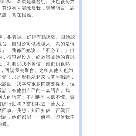
信耶穌、甚麼是基督徒。我也很努力
一直沒有人能說服我，讓我明白「憑
來說，實在很難。
很友善，很真誠，好得有點誇張。跟她認
視台，自組公司做經理人，為的是傳
之家」，我都回她說：「不必了。」但
的，很容易投入。終於我被她的真誠
孔，我明說我不會信，他們仍很熱
吃飯，再請我去聚會。之後其他人也約
不錯；只是覺得站起來拍著手唱詩，
我談話，我本有很多問題要提出，但
說話，有他們自己的一套語言。我
別人的語言；不能叫別人聽不懂。譬
實際行動嗎？當初我去「藝人之
麼回事。我想：知己知彼，百戰百
問題，他們都能一一解答。即使我不
的愛。