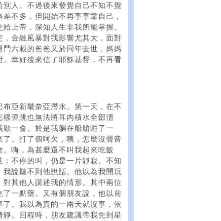
給別人。不過後來發覺自己不知不覺
格差不多，但開始不再事事靠自己，
交給上帝，深知人生非我所能掌握。
定，金融風暴對我影響尤其大，面對
搏鬥六載的爸爸又於同年去世，媽媽
付。幸好後來信了耶穌基督，不再看
巴布亞新畿奈亞潛水。第一天，在不
怎樣彈跳也無法將耳內積水全部清
我歇一會。於是我躺在船艙睡了一
來了。打了個呵欠，咦，怎麼沒聲音
會。嗨，為甚麼還不叫我起來吃飯
見；不停的叫，仍是一片靜寂。不知
，我說聽不到他說話。他以為我開玩
，對其他人講述我的情形。其中兩位
吃了一點藥。又有個朋友說，他以前
事了。我以為真的一兩天就沒事，依
清靜。回程時，朋友建議帶我先到星