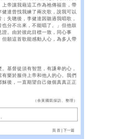
，上帝讓我藉這工作為祂傳福音，帶
李健達曾找我練了兩次歌，說我可以
片；失聰後，李健達因聽過我唱歌，
音也分不出來，不能唱了。」但他鼓
見證。由於彼此目標一致，同心事
。但願這首歌能感動人心，為多人帶
麼。基督徒須有智慧，有謙卑的心，
當有樂於服侍上帝和他人的心。我們
耶穌後，一直期望自己做個真真正正
（余黃國凱採訪、整理）
」。
頁 首
|
下一篇