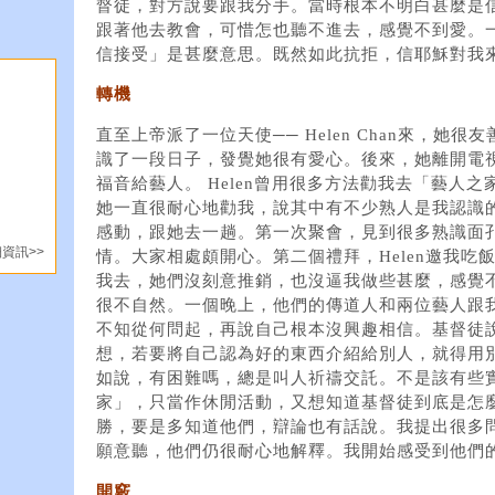
督徒，對方說要跟我分手。當時根本不明白甚麼是
跟著他去教會，可惜怎也聽不進去，感覺不到愛。
信接受」是甚麼意思。既然如此抗拒，信耶穌對我
轉機
直至上帝派了一位天使── Helen Chan來，她
識了一段日子，發覺她很有愛心。後來，她離開電
福音給藝人。 Helen曾用很多方法勸我去「藝人
她一直很耐心地勸我，說其中有不少熟人是我認識
感動，跟她去一趟。第一次聚會，見到很多熟識面
資訊>>
情。大家相處頗開心。第二個禮拜，Helen邀我
我去，她們沒刻意推銷，也沒逼我做些甚麼，感覺
很不自然。一個晚上，他們的傳道人和兩位藝人跟
不知從何問起，再說自己根本沒興趣相信。基督徒
想，若要將自己認為好的東西介紹給別人，就得用
如說，有困難嗎，總是叫人祈禱交託。不是該有些
家」，只當作休閒活動，又想知道基督徒到底是怎
勝，要是多知道他們，辯論也有話說。我提出很多
願意聽，他們仍很耐心地解釋。我開始感受到他們
開竅