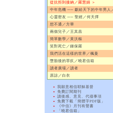
從抗拒到接納／羅慧娟 ＞
中年危機 ── 獻給天下的中年男人
心靈密友 ── 聖經／何天擇
想不通／方華
兩個兒子／王其昌
簡單數學／黃沃樞
笑對死亡／鍾保羅
我們活在這樣的世界／楓曼
墮胎後的罪疚／曉君信箱
讀者廣場／讀者
原諒／白衣
我願意相信耶穌基督
免費訂閱期刊
讀後感、意見、代禱事項
免費下載「簡體字PDF版」
《中信》月刊有聲書
「曉君信箱」