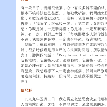
有一段日子，情緒很低落，心中有很多解不開的結
根本不曉得該信些甚麼。」她勸我祈禱。我問她怎
樣，喜歡說甚麼就說吧。」當時，我實在想不到別
告說：「我睡了，跟你說一聲。」第二晚，又想跟
想：你既是神，一定聽得懂；你是神，一定甚麼都
神。有一次，我對上帝說：「每晚那麼多人對你說
不過，我知道你是神，一定應付得來。就這樣吧。
「我睡了，就這樣吧。」有時候請朋友在電話裡跟
穌，很多時候還是用自己的方法面對問題，所以情
完了，聽到四句話：「Pray to me, I will show you; F
我祈禱吧，我會指示你；跟隨我吧，我會指引你。
定是心理作用，是自我反射而已。不能相信上帝會
海盤旋。我想這樣下去一定會神經病，我叫自己別
著這幾句話。持續好一段時間。之後我不斷哭泣，
嗎？」
信耶穌
一九九九年五月二日，我在喬宏叔追思會決志信耶
人面前站起來。之後，不停地哭泣，流出感恩的淚