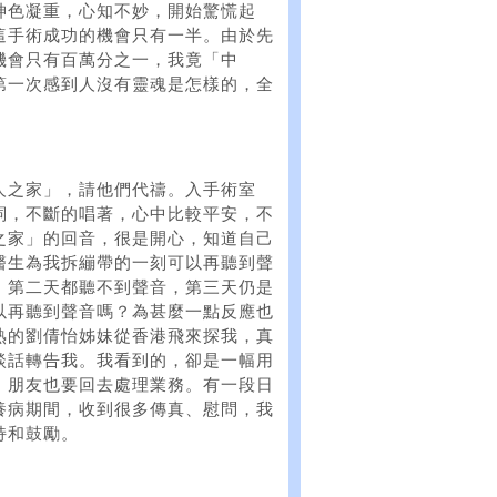
神色凝重，心知不妙，開始驚慌起
這手術成功的機會只有一半。由於先
機會只有百萬分之一，我竟「中
第一次感到人沒有靈魂是怎樣的，全
。
人之家」，請他們代禱。入手術室
詞，不斷的唱著，心中比較平安，不
之家」的回音，很是開心，知道自己
醫生為我拆繃帶的一刻可以再聽到聲
、第二天都聽不到聲音，第三天仍是
以再聽到聲音嗎？為甚麼一點反應也
熟的劉倩怡姊妹從香港飛來探我，真
談話轉告我。我看到的，卻是一幅用
，朋友也要回去處理業務。有一段日
養病期間，收到很多傳真、慰問，我
持和鼓勵。