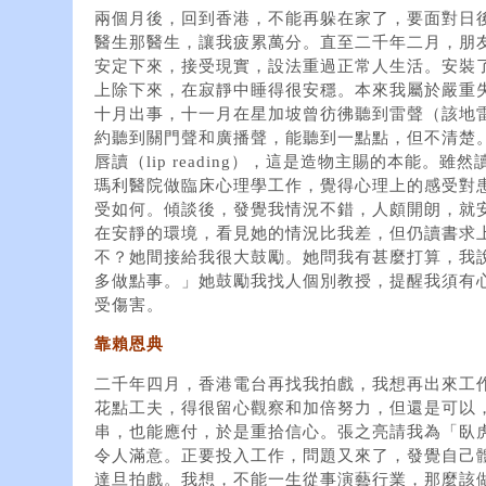
兩個月後，回到香港，不能再躲在家了，要面對日
醫生那醫生，讓我疲累萬分。直至二千年二月，朋
安定下來，接受現實，設法重過正常人生活。安裝
上除下來，在寂靜中睡得很安穩。本來我屬於嚴重
十月出事，十一月在星加坡曾彷彿聽到雷聲（該地
約聽到關門聲和廣播聲，能聽到一點點，但不清楚
唇讀（lip reading），這是造物主賜的本能。
瑪利醫院做臨床心理學工作，覺得心理上的感受對
受如何。傾談後，發覺我情況不錯，人頗開朗，就
在安靜的環境，看見她的情況比我差，但仍讀書求
不？她間接給我很大鼓勵。她問我有甚麼打算，我
多做點事。」她鼓勵我找人個別教授，提醒我須有
受傷害。
靠賴恩典
二千年四月，香港電台再找我拍戲，我想再出來工
花點工夫，得很留心觀察和加倍努力，但還是可以
串，也能應付，於是重拾信心。張之亮請我為「臥
令人滿意。正要投入工作，問題又來了，發覺自己
達旦拍戲。我想，不能一生從事演藝行業，那麼該