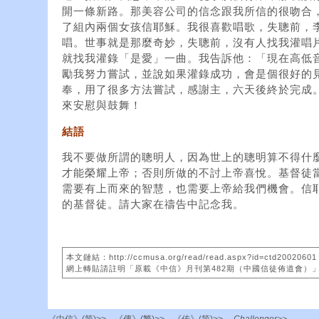
開一條新路。那美容公司的信念跟我所信的很吻合
了組內兩個女孩信耶穌。我很喜歡唱歌，失聰前，
唱。世事就是那麼奇妙，失聰前，沒有人找我灌唱
就找我灌錄「是愛」一曲。我告訴他：「現在高低
勵我努力嘗試，並說如果灌錄成功，會是個很好的
奉，用了很多方法嘗試，感謝主，六天後終於完成
來安慰與鼓舞！
結語
我不要做所謂的聰明人，因為世上的聰明算不得什
才能榮耀上帝；否則所做的不討上帝喜悅。基督徒
需要有上而來的智慧，也需要上帝給我們機會。信
的基督徒。請大家在禱告中記念我。
本文鏈結：http://ccmusa.org/read/read.aspx?id=ctd20020601
網上轉貼請註明「原載《中信》月刊第482期（中國信徒佈道會）
《中信》(简)>>
《傳》(繁)>>
《传》(简)>>
Challenger>>