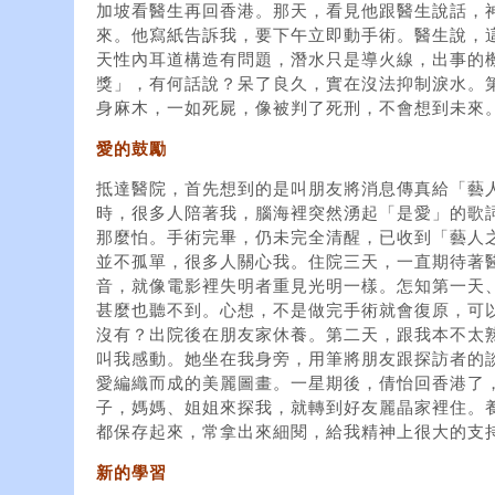
加坡看醫生再回香港。那天，看見他跟醫生說話，
來。他寫紙告訴我，要下午立即動手術。醫生說，
天性內耳道構造有問題，潛水只是導火線，出事的
獎」，有何話說？呆了良久，實在沒法抑制淚水。
身麻木，一如死屍，像被判了死刑，不會想到未來
愛的鼓勵
抵達醫院，首先想到的是叫朋友將消息傳真給「藝
時，很多人陪著我，腦海裡突然湧起「是愛」的歌
那麼怕。手術完畢，仍未完全清醒，已收到「藝人
並不孤單，很多人關心我。住院三天，一直期待著
音，就像電影裡失明者重見光明一樣。怎知第一天
甚麼也聽不到。心想，不是做完手術就會復原，可
沒有？出院後在朋友家休養。第二天，跟我本不太
叫我感動。她坐在我身旁，用筆將朋友跟探訪者的
愛編織而成的美麗圖畫。一星期後，倩怡回香港了
子，媽媽、姐姐來探我，就轉到好友麗晶家裡住。
都保存起來，常拿出來細閱，給我精神上很大的支
新的學習