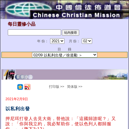
每日靈修小品
年 份：
月 份：
目 錄
打印版 >>
简体版 >>
2021年2月9日
以私利出發
押尼珥打發人去見大衛，替他說：「這國歸誰呢？」又
說：「你與我立約，我必幫助你，使以色列人都歸服