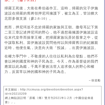
你。」（撒下3:12）
掃羅王死後，大衛在希伯崙作王。這時，掃羅的兒子伊施
波設在掃羅的舊將領押尼珥擁護下，被立為王，管治猶大
北部多個支派（參2:8-10）。
然而，押尼珥並不忠於掃羅的家族與王朝。撒母耳記下第
二至三章記述押尼珥的野心，他不過想藉擁護伊施波設這
位末代皇帝而操掌王權，把掃羅家族玩弄於股掌之中，從
中謀取私利。當伊施波設質問他何以與掃羅舊日的妃嬪親
近時，他便生氣，決意向大衛「投誠」，出賣伊施波設。
在權力爭鬥中，不敬虔的人往往以私利為出發點，他們不
會以神的國度和神的子民為念。今天，作為基督徒的我們
應當以此為鑑，千萬不要效法世人追求個人的野心和權
力，反當常以神的國和神的子民為念。
～徐道勵
本文鏈結：http://ccmusa.org/devotion/devotion.aspx?
id=tr20210209
網上轉貼請註明「原載《傳》雙月刊2021年1-2月（中國信徒佈道
會）」。