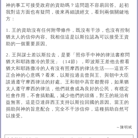
神的事工可接受政府的資助嗎？這問題不容易回答。起初
我對這方面也有疑問，後來再細讀經文，看到兩個關鍵地
方：
1. 王的資助沒有任何附帶條件，既沒有干涉，也沒有控制
猶太人的信仰內容。我相信這是以斯拉認為可以接受王資
助的一個重要原因。
2. 王與謀士差以斯拉去，是要「照你手中神的律法書察問
猶大和耶路撒冷的景況」（14節），即波斯王差他去察看
猶大和耶路撒冷的人有沒有照摩西的律法生活——這豈不
正合神的心意嗎？看來，以斯拉過去曾與王、與朝中大臣
談過遵守摩西律法的好處。王和朝中高官都覺得，如果猶
太人遵守摩西的律法，他們就會成為良好的公民，有穩定
社會作用，不會搞動亂，減少他們的頭痛，對王的統治有
益無害。這是亞達薛西王支持以斯拉回國的原因。當王的
捐助與神的旨意配合，完全不干涉信仰，這種捐助自然可
以接受。
～陳明斌