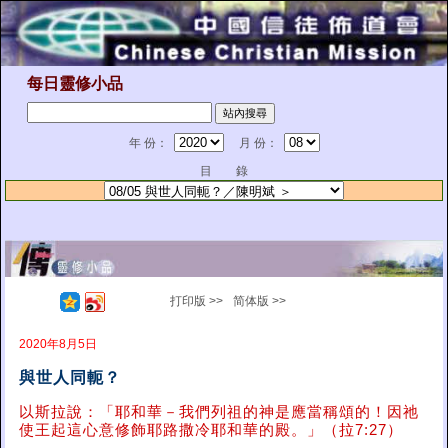
每日靈修小品
年 份：
月 份：
目 錄
打印版 >>
简体版 >>
2020年8月5日
與世人同軛？
以斯拉說：「耶和華－我們列祖的神是應當稱頌的！因祂
使王起這心意修飾耶路撒冷耶和華的殿。」（拉7:27）